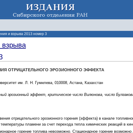
ения и взрыва 2013 номер 3
и взрыва
3
ИЯ ОТРИЦАТЕЛЬНОГО ЭРОЗИОННОГО ЭФФЕКТА
ерситет им. Л. Н. Гумилева, 010008, Астана, Казахстан
ый эрозионный эффект, критическое число Вилюнова, число Булгаков
ения отрицательного эрозионного горения (эффекта) в канале топливног
 температуры пламени за счет перехода тепла химических реакций в кин
ионарное горение топлива невозможно. Стационарное горение возможно 