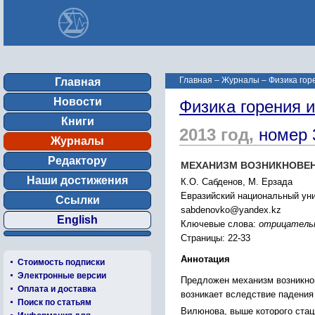
Главная
–
Журналы
–
Физика гор
Главная
Новости
Физика горения 
Книги
2013 год,
номер 
Журналы
Редактору
МЕХАНИЗМ ВОЗНИКНОВЕН
Наши достижения
К.О. Сабденов, М. Ерзада
Евразийский национальный унив
Ссылки
sabdenovko@yandex.kz
English
Ключевые слова:
отрицательн
Страницы: 22-33
Аннотация
Стоимость подписки
Электронные версии
Предложен механизм возникнов
Оплата и доставка
возникает вследствие падения
Поиск по статьям
Вилюнова, выше которого стац