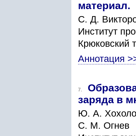
материал.
С. Д. Викторо
Институт про
Крюковский т
Аннотация >
Образова
7.
заряда в 
Ю. А. Хохоло
С. М. Огнев