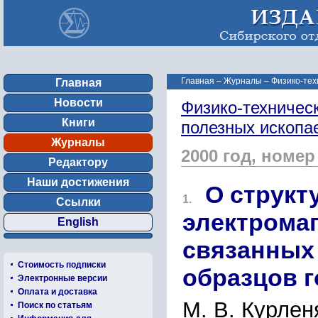
Главная
–
Журналы
–
Физико-тех
Главная
Новости
Физико-техничес
Книги
полезных ископ
Журналы
2000 год, номер
Редактору
Наши достижения
О структ
1.
Ссылки
электромаг
English
связанных 
Стоимость подписки
образцов г
Электронные версии
Оплата и доставка
М. В. Курленя
Поиск по статьям