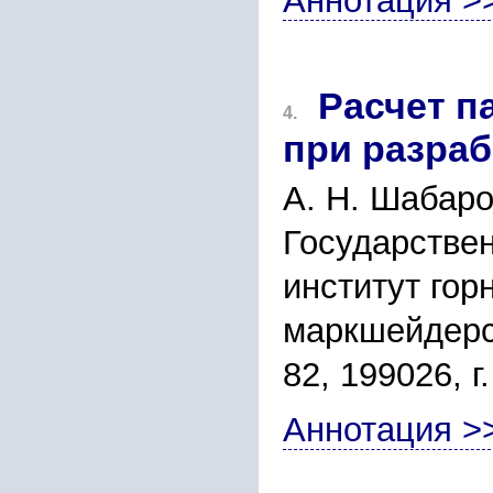
Аннотация >
Расчет п
4.
при разра
А. Н. Шабаро
Государстве
институт гор
маркшейдерск
82, 199026, г
Аннотация >