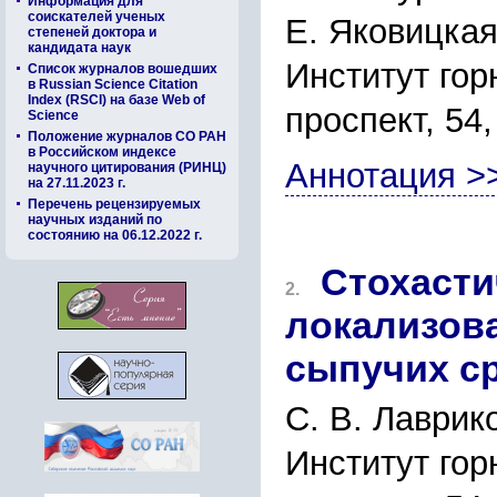
Информация для
соискателей ученых
Е. Яковицка
степеней доктора и
кандидата наук
Институт го
Список журналов вошедших
в Russian Science Citation
Index (RSCI) на базе Web of
проспект, 54
Science
Положение журналов СО РАН
в Российском индексе
Аннотация >
научного цитирования (РИНЦ)
на 27.11.2023 г.
Перечень рецензируемых
научных изданий по
состоянию на 06.12.2022 г.
Стохасти
2.
локализов
сыпучих ср
С. В. Лаврик
Институт го