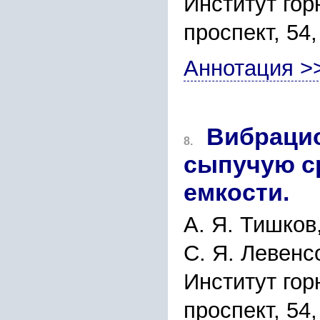
Институт го
проспект, 54
Аннотация >
Вибрацио
8.
сыпучую ср
емкости.
А. Я. Тишков
С. Я. Левенс
Институт го
проспект, 54