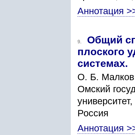
Аннотация >
Общий сп
9.
плоского у
системах.
О. Б. Малков
Омский госу
университет, 
Россия
Аннотация >