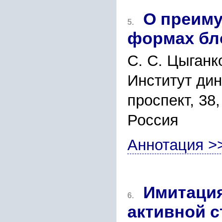
О преиму
5.
формах бл
С. С. Цыганк
Институт ди
проспект, 38,
Россия
Аннотация >
Имитация
6.
активной 