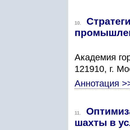
Стратег
10.
промышлен
Академия гор
121910, г. М
Аннотация >
Оптимиз
11.
шахты в у