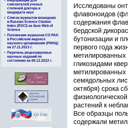
Информация для
соискателей ученых
Исследованы онт
степеней доктора и
кандидата наук
флавоноидов (фл
Список журналов вошедших
содержания флав
в Russian Science Citation
Index (RSCI) на базе Web of
бердской дикора
Science
Положение журналов СО РАН
бутонизации и п
в Российском индексе
научного цитирования (РИНЦ)
первого года жиз
на 27.11.2023 г.
Перечень рецензируемых
метилированных
научных изданий по
состоянию на 06.12.2022 г.
гликозидами кве
метилированных 
семядольных лист
октября) срока с
физиологической
растений к небл
Все образцы пол
содержали метил