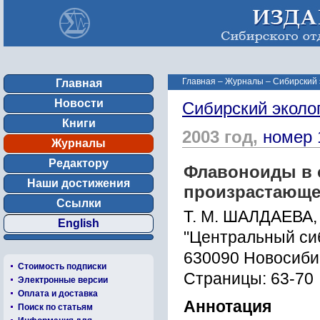
Главная
–
Журналы
–
Сибирский 
Главная
Новости
Сибирский эколо
Книги
2003 год,
номер 
Журналы
Редактору
Флавоноиды в он
Наши достижения
произрастающе
Ссылки
Т. М. ШАЛДАЕВА,
English
"Центральный си
630090 Новосибир
Стоимость подписки
Страницы: 63-70
Электронные версии
Оплата и доставка
Аннотация
Поиск по статьям