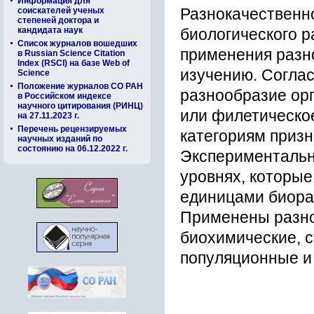
Информация для
соискателей ученых
Разнокачественн
степеней доктора и
кандидата наук
биологического 
Список журналов вошедших
применения разно
в Russian Science Citation
Index (RSCI) на базе Web of
изучению. Согла
Science
Положение журналов СО РАН
разнообразие орг
в Российском индексе
научного цитирования (РИНЦ)
или филетическое
на 27.11.2023 г.
Перечень рецензируемых
категориям призн
научных изданий по
состоянию на 06.12.2022 г.
Экспериментальн
уровнях, которы
единицами биораз
Применены разно
биохимические, с
популяционные и 