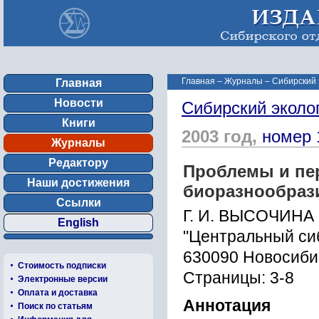
Главная
–
Журналы
–
Сибирский 
Главная
Новости
Сибирский эколо
Книги
2003 год,
номер 
Журналы
Редактору
Проблемы и пе
Наши достижения
биоразнообраз
Ссылки
Г. И. ВЫСОЧИНА
English
"Центральный си
630090 Новосибир
Стоимость подписки
Страницы: 3-8
Электронные версии
Оплата и доставка
Аннотация
Поиск по статьям