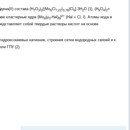
ена(II) состава (H
O
)
[(Mo
Cl
I
)Cl
]·3H
O (1), (H
O
)
×
7
3
2
6
7,22
0,78
6
2
9
4
2
4+
таве кластерные ядра {Mo
(μ
-Hal)
}
(Hal = Cl, I). Атомы иода в
6
3
8
редставляют собой твердые растворы кислот на основе
гидроксониевых катионов, строения сетки водородных связей и к
ли ГПУ (2).