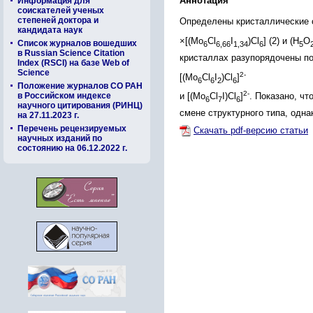
Аннотация
Информация для
соискателей ученых
степеней доктора и
Определены кристаллические с
кандидата наук
×[(Mo
Cl
I
)Cl
] (2) и (H
O
Список журналов вошедших
6
6,66
1,34
6
5
в Russian Science Citation
кристаллах разупорядочены по
Index (RSCI) на базе Web of
Science
2-
[(Mo
Cl
I
)Cl
]
6
6
2
6
Положение журналов СО РАН
2-
в Российском индексе
и [(Mo
Cl
I)Cl
]
. Показано, ч
6
7
6
научного цитирования (РИНЦ)
смене структурного типа, одна
на 27.11.2023 г.
Перечень рецензируемых
Скачать pdf-версию статьи
научных изданий по
состоянию на 06.12.2022 г.