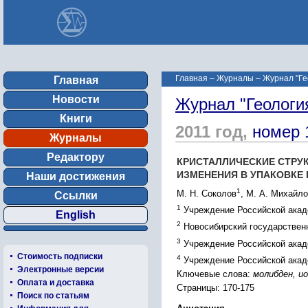
Главная
–
Журналы
–
Журнал "Ге
Главная
Новости
Журнал "Геологи
Книги
2011 год,
номер 
Журналы
Редактору
КРИСТАЛЛИЧЕСКИЕ СТРУК
ИЗМЕНЕНИЯ В УПАКОВКЕ
Наши достижения
1
М. Н. Соколов
, М. А. Михайл
Ссылки
1
Учреждение Российской акаде
English
2
Новосибирский государствен
3
Учреждение Российской акаде
Стоимость подписки
4
Учреждение Российской акаде
Электронные версии
Ключевые слова:
молибден, и
Оплата и доставка
Страницы: 170-175
Поиск по статьям