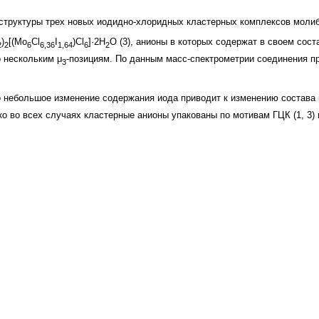
труктуры трех новых иодидно-хлоридных кластерных комплексов молибд
)
[(Mo
Cl
I
)Cl
]·2H
O (3), анионы в которых содержат в своем сос
2
2
6
6,36
1,64
6
2
 нескольким μ
-позициям. По данным масс-спектрометрии соединения п
3
то небольшое изменение содержания иода приводит к изменению состава 
ко во всех случаях кластерные анионы упакованы по мотивам ГЦК (1, 3) и