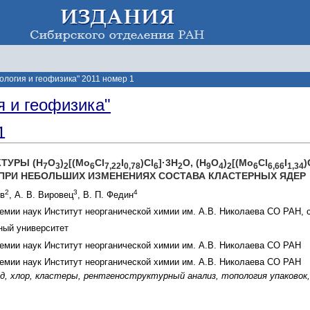
ология и геофизика" 2011 номер 1
я и геофизика"
1
ТУРЫ (H
O
)
[(Mo
Cl
I
)Cl
]·3H
O, (H
O
)
[(Mo
Cl
I
)
7
3
2
6
7,22
0,78
6
2
9
4
2
6
6,66
1,34
 ПРИ НЕБОЛЬШИХ ИЗМЕНЕНИЯХ СОСТАВА КЛАСТЕРНЫХ ЯДЕР
2
3
4
ов
, А. В. Вировец
, В. П. Федин
мии наук Институт неорганической химии им. А.В. Николаева СО РАН, c
ный университет
мии наук Институт неорганической химии им. А.В. Николаева СО РАН
мии наук Институт неорганической химии им. А.В. Николаева СО РАН
од, хлор, кластеры, рентгеноструктурный анализ, топология упаковок