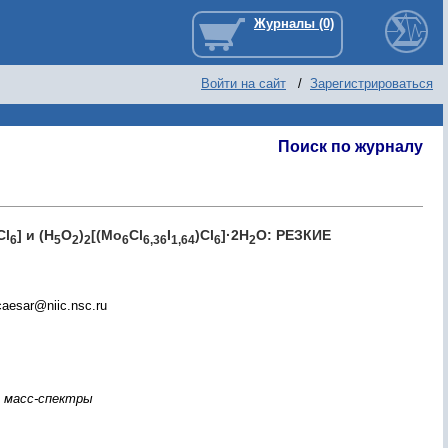
Войти на сайт
/
Зарегистрироваться
Поиск по журналу
Cl
] и (H
O
)
[(Mo
Cl
I
)Cl
]·2H
O: РЕЗКИЕ
6
5
2
2
6
6,36
1,64
6
2
aesar@niic.nsc.ru
, масс-спектры