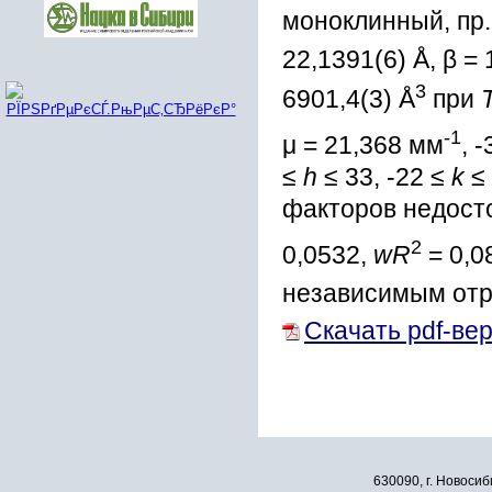
моноклинный, пр.
22,1391(6) Å, β = 
3
6901,4(3) Å
при
-1
μ = 21,368 мм
, -
≤
h
≤ 33, -22 ≤
k
≤ 
факторов недост
2
0,0532,
wR
= 0,0
независимым от
Скачать pdf-ве
630090, г. Новосиб