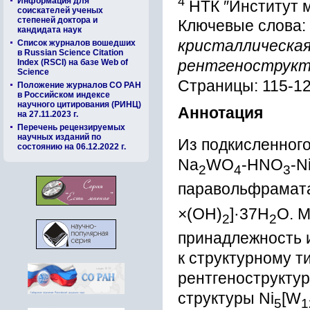
4
Информация для
НТК ″Институт 
соискателей ученых
степеней доктора и
Ключевые слова:
кандидата наук
кристаллическая
Список журналов вошедших
в Russian Science Citation
Index (RSCI) на базе Web of
рентгенострукт
Science
Страницы: 115-1
Положение журналов СО РАН
в Российском индексе
научного цитирования (РИНЦ)
Аннотация
на 27.11.2023 г.
Перечень рецензируемых
научных изданий по
Из подкисленног
состоянию на 06.12.2022 г.
Na
WO
-HNO
-N
2
4
3
паравольфрамата
×(ОН)
]·37H
O. М
2
2
принадлежность 
к структурному 
рентгенострукту
структуры Ni
[W
5
1