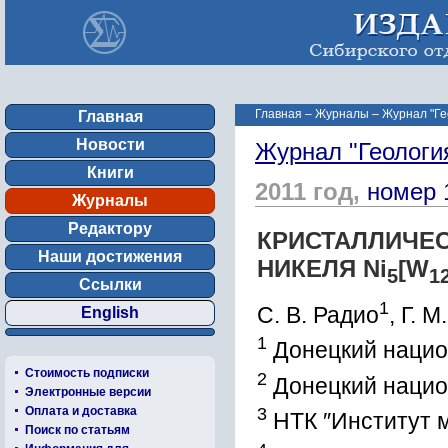
Главная
–
Журналы
–
Журнал "Ге
Главная
Новости
Журнал "Геологи
Книги
2011 год,
номер 
Журналы
Редактору
КРИСТАЛЛИЧЕС
Наши достижения
НИКЕЛЯ Ni
[W
5
1
Ссылки
1
С. В. Радио
, Г. 
English
1
Донецкий национ
Стоимость подписки
2
Донецкий нацио
Электронные версии
Оплата и доставка
3
НТК ″Институт 
Поиск по статьям