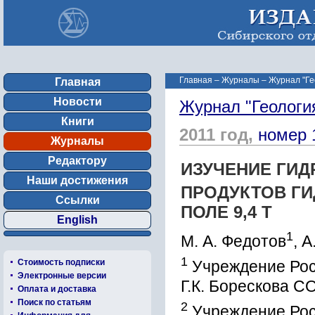
Главная
–
Журналы
–
Журнал "Ге
Главная
Новости
Журнал "Геологи
Книги
2011 год,
номер 
Журналы
Редактору
ИЗУЧЕНИЕ ГИ
Наши достижения
ПРОДУКТОВ Г
Ссылки
ПОЛЕ 9,4 Т
English
1
М. А. Федотов
, А
1
Стоимость подписки
Учреждение Росс
Электронные версии
Г.К. Борескова С
Оплата и доставка
Поиск по статьям
2
Учреждение Рос