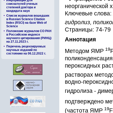
Информация для
соискателей ученых
неорганической х
степеней доктора и
кандидата наук
Ключевые слова:
Список журналов вошедших
в Russian Science Citation
гидролиз, полик
Index (RSCI) на базе Web of
Science
Страницы: 74-79
Положение журналов СО РАН
в Российском индексе
научного цитирования (РИНЦ)
Аннотация
на 27.11.2023 г.
Перечень рецензируемых
19
Методом ЯМР
научных изданий по
состоянию на 06.12.2022 г.
поликонденсация 
пероксидных раст
растворах метод
водно-пероксидн
гидролиза - димер
подтверждено м
19
(частота ЯМР
F