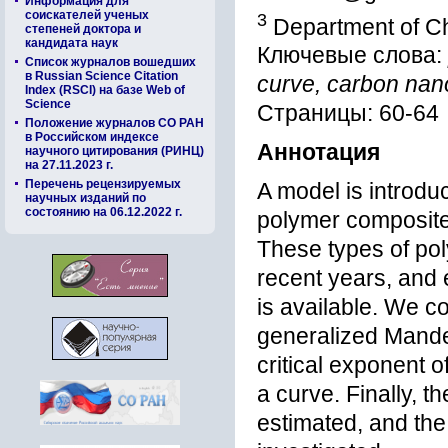
Информация для
соискателей ученых
3
Department of Ch
степеней доктора и
кандидата наук
Ключевые слова:
Список журналов вошедших
в Russian Science Citation
curve, carbon nan
Index (RSCI) на базе Web of
Science
Страницы: 60-64
Положение журналов СО РАН
в Российском индексе
Аннотация
научного цитирования (РИНЦ)
на 27.11.2023 г.
Перечень рецензируемых
A model is introdu
научных изданий по
состоянию на 06.12.2022 г.
polymer composite
These types of po
recent years, and 
is available. We co
generalized Mande
critical exponent o
a curve. Finally, t
estimated, and the 