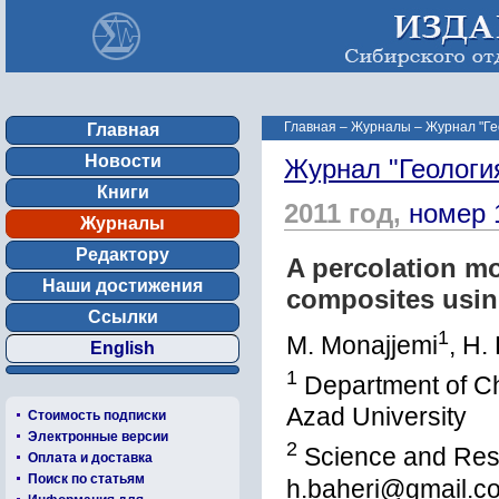
Главная
–
Журналы
–
Журнал "Ге
Главная
Новости
Журнал "Геологи
Книги
2011 год,
номер 
Журналы
Редактору
A percolation m
Наши достижения
composites usin
Ссылки
1
M. Monajjemi
, H.
English
1
Department of Ch
Azad University
Стоимость подписки
Электронные версии
2
Science and Rese
Оплата и доставка
Поиск по статьям
h.baheri@gmail.c