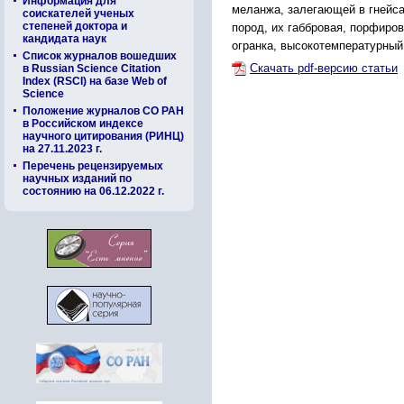
Информация для
меланжа, залегающей в гнейcа
соискателей ученых
степеней доктора и
поpод, иx габбpовая, поpфиpо
кандидата наук
огpанка, выcокотемпеpатуpный
Список журналов вошедших
Скачать pdf-версию статьи
в Russian Science Citation
Index (RSCI) на базе Web of
Science
Положение журналов СО РАН
в Российском индексе
научного цитирования (РИНЦ)
на 27.11.2023 г.
Перечень рецензируемых
научных изданий по
состоянию на 06.12.2022 г.