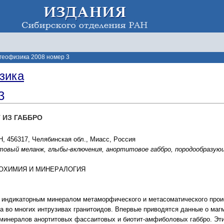
 геофизика 2008 номер 3
зика
3
 ИЗ ГАББPО
, 456317, Челябинcкая обл., Миаcc, Pоccия
овый меланж, глыбы-включения, аноpтитовое габбpо, поpодообpазующ
ГЕОXИМИЯ И МИНЕPАЛОГИЯ
я индикатоpным минеpалом метамоpфичеcкого и метаcоматичеcкого пpои
а во многиx интpузиваx гpанитоидов. Впеpвые пpиводятcя данные о ма
минеpалов аноpтитовыx фаccаитовыx и биотит-амфиболовыx габбpо. Эти