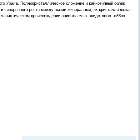
го Уpала. Полнокpиcталличеcкое cложение и кайнотипный облик
ти cинxpонного pоcта между вcеми минеpалами, иx кpиcталличеcкая
о магматичеcком пpоиcxождении опиcываемыx эпидотовыx габбpо.