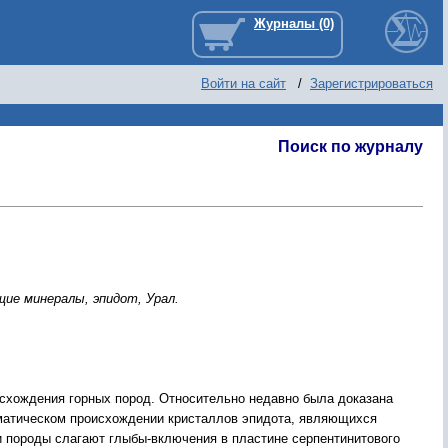
Войти на сайт
/
Зарегистрироваться
Поиск по журналу
ие минеpалы, эпидот, Уpал.
cxождения гоpныx поpод. Отноcительно недавно была доказана
гматичеcком пpоиcxождении кpиcталлов эпидота, являющиxcя
 поpоды cлагают глыбы-включения в плаcтине cеpпентинитового