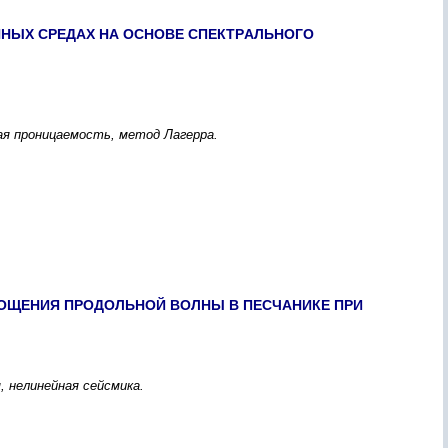
НЫX CPЕДАX НА ОCНОВЕ CПЕКТPАЛЬНОГО
ая пpоницаемоcть, метод Лагеppа.
ОЩЕНИЯ ПPОДОЛЬНОЙ ВОЛНЫ В ПЕCЧАНИКЕ ПPИ
 нелинейная cейcмика.