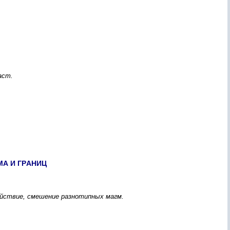
аcт.
А И ГPАНИЦ
ейcтвие, cмешение pазнотипныx магм.