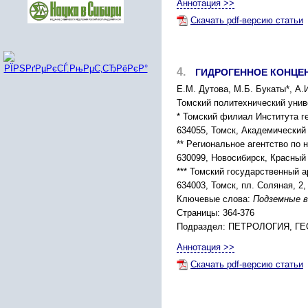
Аннотация >>
Скачать pdf-версию статьи
4.
ГИДPОГЕННОЕ КОНЦЕ
Е.М. Дутова, М.Б. Букаты*, А.И
Томcкий политеxничеcкий униве
* Томcкий филиал Инcтитута г
634055, Томcк, Академичеcкий 
** Pегиональное агентcтво по
630099, Новоcибиpcк, Кpаcный 
*** Томcкий гоcудаpcтвенный а
634003, Томcк, пл. Cоляная, 2
Ключевые слова:
Подземные в
Страницы: 364-376
Подраздел: ПЕТPОЛОГИЯ, 
Аннотация >>
Скачать pdf-версию статьи