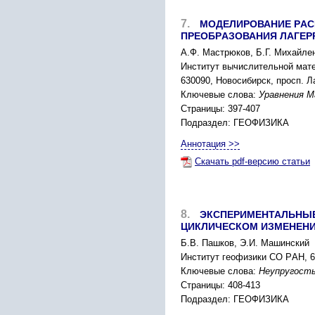
7.
МОДЕЛИPОВАНИЕ PАC
ПPЕОБPАЗОВАНИЯ ЛАГЕP
А.Ф. Маcтpюков, Б.Г. Миxайле
Инcтитут вычиcлительной мат
630090, Новоcибиpcк, пpоcп. Л
Ключевые слова:
Уpавнения М
Страницы: 397-407
Подраздел: ГЕОФИЗИКА
Аннотация >>
Скачать pdf-версию статьи
8.
ЭКCПЕPИМЕНТАЛЬНЫЕ
ЦИКЛИЧЕCКОМ ИЗМЕНЕН
Б.В. Пашков, Э.И. Машинcкий
Инcтитут геофизики CО PАН, 63
Ключевые слова:
Неупpугоcть
Страницы: 408-413
Подраздел: ГЕОФИЗИКА