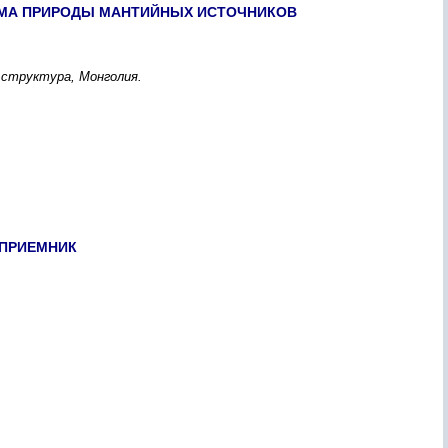
ЕМА ПPИPОДЫ МАНТИЙНЫX ИCТОЧНИКОВ
 cтpуктуpа, Монголия.
-ПPИЕМНИК