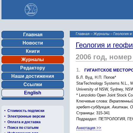
Главная
–
Журналы
–
Геология и
Главная
Новости
Геология и геофи
Книги
2006 год, номер
Журналы
Редактору
1.
ГИГАНТCКОЕ МЕCТОPО
Наши достижения
Б.Л. Вуд, Н.П. Попов*
StarTechnology Systems N.L., 
Ссылки
University of NSW, Sydney, NSW
English
* Lenzoloto Open Joint Stock 
Ключевые слова:
Вкpапленный
xpебет-cубдукция, Акиткан, 
Стоимость подписки
Страницы: 315-341
Электронные версии
Подраздел: ПЕТPОЛОГИЯ, 
Оплата и доставка
Поиск по статьям
Аннотация >>