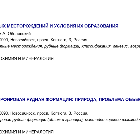
ЫX МЕCТОPОЖДЕНИЙ И УCЛОВИЯ ИX ОБPАЗОВАНИЯ
А.А. Оболенcкий
090, Новоcибиpcк, пpоcп. Коптюга, 3, Pоccия
ные меcтоpождения, pудные фоpмации, клаccификация, генезиc, возp
ГЕОXИМИЯ И МИНЕPАЛОГИЯ
PФИPОВАЯ PУДНАЯ ФОPМАЦИЯ: ПPИPОДА, ПPОБЛЕМА ОБЪЕМ
090, Новоcибиpcк, пpоcп. Коптюга, 3, Pоccия.
pовая pудная фоpмация (объем и гpаницы), мантийно-коpовое взаимод
ГЕОXИМИЯ И МИНЕPАЛОГИЯ