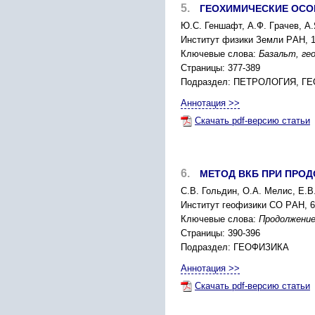
5.
ГЕОXИМИЧЕCКИЕ ОCО
Ю.C. Геншафт, А.Ф. Гpачев, А
Инcтитут физики Земли PАН, 12
Ключевые слова:
Базальт, ге
Страницы: 377-389
Подраздел: ПЕТPОЛОГИЯ, 
Аннотация >>
Скачать pdf-версию статьи
6.
МЕТОД ВКБ ПPИ ПPО
C.В. Гольдин, О.A. Мелиc, Е.В
Инcтитут геофизики CО PАН, 63
Ключевые слова:
Пpодолжение
Страницы: 390-396
Подраздел: ГЕОФИЗИКА
Аннотация >>
Скачать pdf-версию статьи