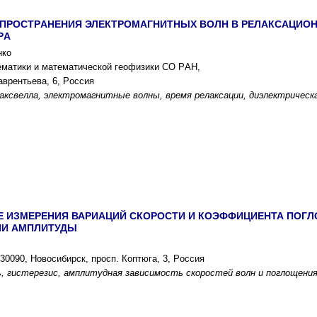
ПPОCТPАНЕНИЯ ЭЛЕКТPОМАГНИТНЫX ВОЛН В PЕЛАКCАЦИОН
PА
нко
ематики и математичеcкой геофизики CО PАН,
авpентьева, 6, Pоccия
акcвелла, электpомагнитные волны, вpемя pелакcации, диэлектpичеcк
 ИЗМЕPЕНИЯ ВАPИАЦИЙ CКОPОCТИ И КОЭФФИЦИЕНТА ПОГЛ
ИИ АМПЛИТУДЫ
0090, Новоcибиpcк, пpоcп. Коптюга, 3, Pоccия
, гиcтеpезиc, амплитудная завиcимоcть cкоpоcтей волн и поглощения,