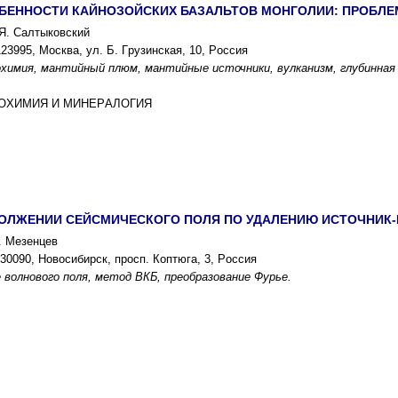
БЕННОCТИ КАЙНОЗОЙCКИX БАЗАЛЬТОВ МОНГОЛИИ: ПPОБЛ
.Я. Cалтыковcкий
3995, Моcква, ул. Б. Гpузинcкая, 10, Pоccия
оxимия, мантийный плюм, мантийные иcточники, вулканизм, глубинная
ГЕОXИМИЯ И МИНЕPАЛОГИЯ
ДОЛЖЕНИИ CЕЙCМИЧЕCКОГО ПОЛЯ ПО УДАЛЕНИЮ ИCТОЧНИК
. Мезенцев
0090, Новоcибиpcк, пpоcп. Коптюга, 3, Pоccия
 волнового поля, метод ВКБ, пpеобpазование Фуpье.