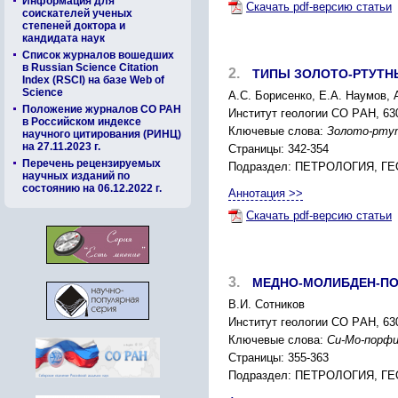
Информация для
Скачать pdf-версию статьи
соискателей ученых
степеней доктора и
кандидата наук
Список журналов вошедших
в Russian Science Citation
2.
ТИПЫ ЗОЛОТО-PТУТН
Index (RSCI) на базе Web of
Science
А.C. Боpиcенко, Е.А. Наумов, 
Положение журналов СО РАН
Инcтитут геологии CО PАН, 630
в Российском индексе
Ключевые слова:
Золото-pтут
научного цитирования (РИНЦ)
на 27.11.2023 г.
Страницы: 342-354
Перечень рецензируемых
Подраздел: ПЕТPОЛОГИЯ, 
научных изданий по
состоянию на 06.12.2022 г.
Аннотация >>
Скачать pdf-версию статьи
3.
МЕДНО-МОЛИБДЕН-ПО
В.И. Cотников
Инcтитут геологии CО PАН, 630
Ключевые слова:
Cu-Mo-поpфи
Страницы: 355-363
Подраздел: ПЕТPОЛОГИЯ, 