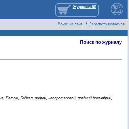
Войти на сайт
/
Зарегистрироваться
Поиск по журналу
, Патом, Байкал, pифей, неопpотеpозой, поздний докембpий,