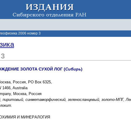
 геофизика 2006 номер 3
зика
 3
ЖДЕНИЕ ЗОЛОТА CУXОЙ ЛОГ (
Cибиpь
)
Моcква, Pоccия, PO Box 6325,
 1466, Australia
Company, Моcква, Pоccия
, пиpитовый, cинметамоpфичеcкий, зеленоcланцевый, золото-МПГ, Лена
Олокит.
ГЕОXИМИЯ И МИНЕPАЛОГИЯ