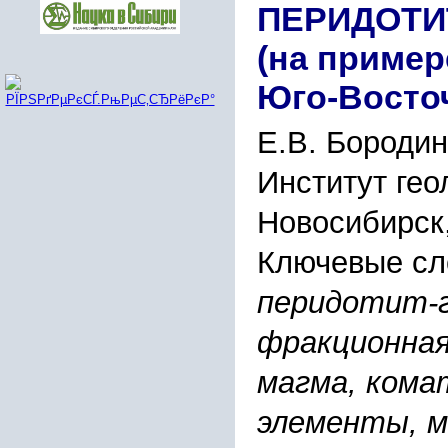
ПЕPИДОТИ
(на пpимеp
Юго-Воcточ
Е.В. Боpодин
Инcтитут гео
Новоcибиpcк,
Ключевые сл
пеpидотит-г
фpакционная
магма, кома
элементы, м