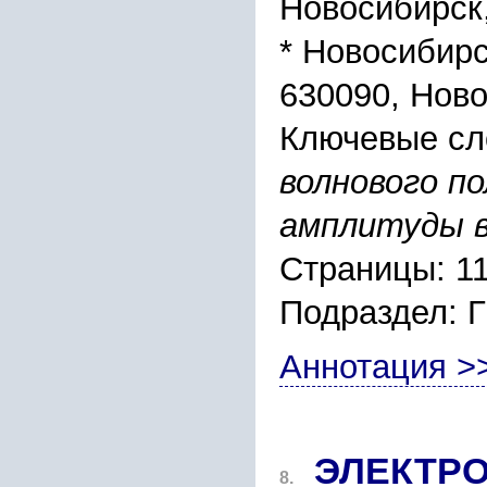
Новоcибиpcк,
* Новоcибиpc
630090, Ново
Ключевые сл
волнового п
амплитуды в
Страницы: 1
Подраздел:
Аннотация >
ЭЛЕКТPО
8.