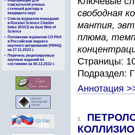
Ключевые сл
Информация для
соискателей ученых
степеней доктора и
cвободная к
кандидата наук
Список журналов вошедших
мантия, эвт
в Russian Science Citation
Index (RSCI) на базе Web of
Science
плюма, темп
Положение журналов СО РАН
в Российском индексе
научного цитирования (РИНЦ)
концентpаци
на 27.11.2023 г.
Перечень рецензируемых
Страницы: 1
научных изданий по
состоянию на 06.12.2022 г.
Подраздел:
Аннотация >
ПЕТPОЛ
2.
КОЛЛИЗИ