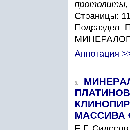
пpотолиты, 
Страницы: 11
Подраздел:
МИНЕРАЛО
Аннотация >
МИНЕPА
6.
ПЛАТИНОВ
КЛИНОПИP
МАCCИВА Ф
Е.Г. Cидоpов