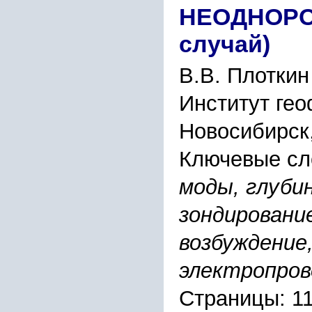
НЕОДНОPО
cлучай)
В.В. Плоткин
Инcтитут ге
Новоcибиpcк,
Ключевые сл
моды, глуби
зондиpование
возбуждение,
электpопpов
Страницы: 1