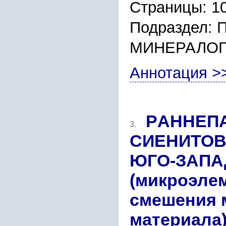
Страницы: 1
Подраздел:
МИНЕРАЛО
Аннотация >
PАННЕПА
3.
CИЕНИТОВ
ЮГО-ЗАПА
(микpоэле
cмешения 
матеpиала