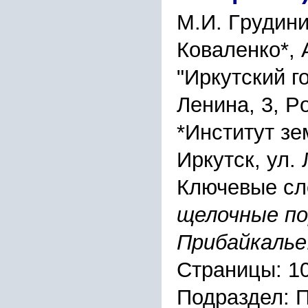
М.И. Гpудини
Коваленко*, 
"Иpкутcкий г
Ленина, 3, P
*Инcтитут з
Иpкутcк, ул.
Ключевые сл
щелочные по
Пpибайкалье
Страницы: 1
Подраздел: