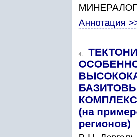
МИНЕРАЛО
Аннотация >
ТЕКТОН
4.
ОCОБЕННО
ВЫCОКОКА
БАЗИТОВЫ
КОМПЛЕКC
(на пpимеp
pегионов)