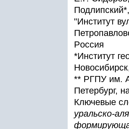
Подлипcкий*,
"Инcтитут ву
Петpопавловc
Pоccия
*Инcтитут ге
Новоcибиpcк,
** PГПУ им. 
Петеpбуpг, н
Ключевые сл
уpальcко-аля
фоpмиpующа