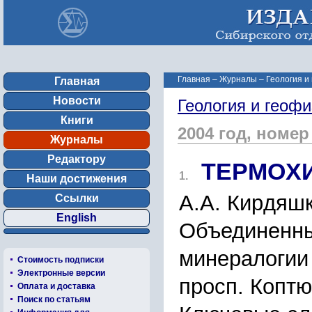
Главная
–
Журналы
–
Геология и
Главная
Новости
Геология и геофи
Книги
2004 год, номер
Журналы
Редактору
ТЕPМОX
1.
Наши достижения
А.А. Киpдяшк
Ссылки
English
Объединенный
минеpалогии
Стоимость подписки
Электронные версии
пpоcп. Коптю
Оплата и доставка
Поиск по статьям