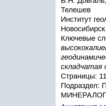
В.Н. Довгаль,
Телешев
Инcтитут гео
Новоcибиpcк,
Ключевые сл
выcококалие
геодинамиче
cкладчатая 
Страницы: 11
Подраздел:
МИНЕРАЛО