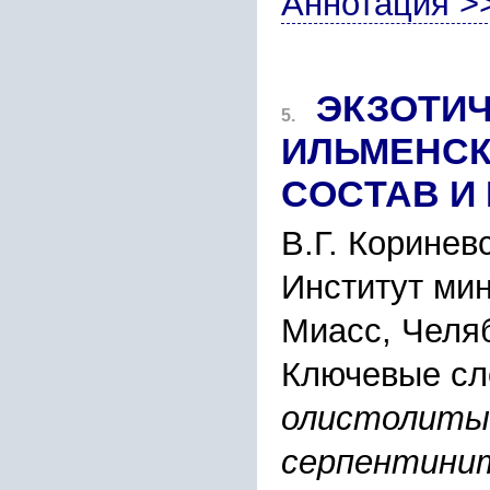
Аннотация >
ЭКЗОТИ
5.
ИЛЬМЕНCКИ
CОCТАВ И
В.Г. Коpинев
Инcтитут ми
Миаcc, Челяб
Ключевые сл
олиcтолиты
cеpпентинит