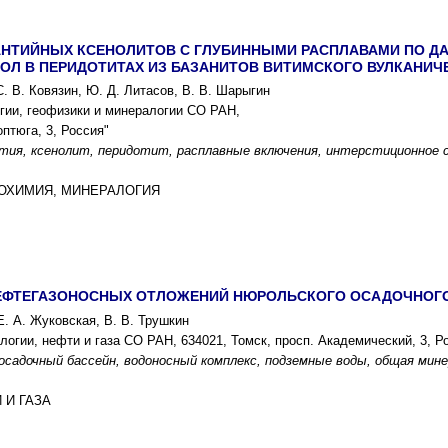
НТИЙНЫХ КСЕНОЛИТОВ С ГЛУБИННЫМИ РАСПЛАВАМИ ПО Д
ОЛ В ПЕРИДОТИТАХ ИЗ БАЗАНИТОВ ВИТИМСКОГО ВУЛКАНИЧ
С. В. Ковязин, Ю. Д. Литасов, В. В. Шарыгин
гии, геофизики и минералогии СО РАН,
оптюга, 3, Россия"
тия, ксенолит, перидотит, расплавные включения, интерстиционное 
ГЕОХИМИЯ, МИНЕРАЛОГИЯ
ФТЕГАЗОНОСНЫХ ОТЛОЖЕНИЙ НЮРОЛЬСКОГО ОСАДОЧНОГО БА
Е. А. Жуковская, В. В. Трушкин
огии, нефти и газа СО РАН, 634021, Томск, просп. Академический, 3, Р
осадочный бассейн, водоносный комплекс, подземные воды, общая мине
 И ГАЗА