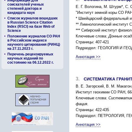
Информация для
соискателей ученых
Е. Г. Вологина, М. Штурм*, С. 
степеней доктора и
"Институт земной коры СО РАН,
кандидата наук
Список журналов вошедших
* Швейцарский федеральный ин
в Russian Science Citation
** Лимнологический институт С
Index (RSCI) на базе Web of
*** Сибирский институт физиол
Science
Ключевые слова:
Донные осад
Положение журналов СО РАН
в Российском индексе
Страницы: 407-421
научного цитирования (РИНЦ)
Подраздел: ГЕОЛОГИЯ И ГЕ
на 27.11.2023 г.
Перечень рецензируемых
Аннотация >>
научных изданий по
состоянию на 06.12.2022 г.
3.
СИСТЕМАТИКА ГРАНИ
В. Е. Загорский, В. М. Макаго
Институт геохимии СО РАН, 664
Ключевые слова:
Cистематика
фация.
Страницы: 422-435
Подраздел: ПЕТРОЛОГИЯ, 
Аннотация >>