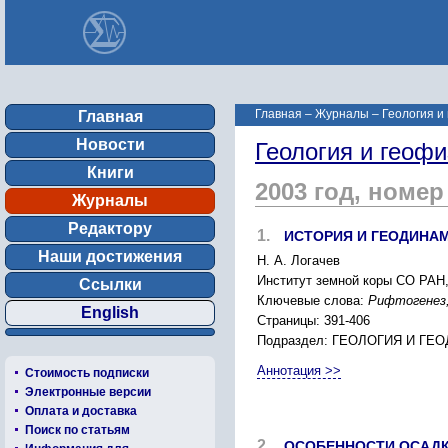
Главная
–
Журналы
–
Геология и
Главная
Новости
Геология и геофи
Книги
2003 год, номер
Журналы
Редактору
1.
ИСТОРИЯ И ГЕОДИНА
Наши достижения
Н. А. Логачев
Институт земной коры СО РАН, 
Ссылки
Ключевые слова:
Рифтогенез,
English
Страницы: 391-406
Подраздел: ГЕОЛОГИЯ И ГЕ
Аннотация >>
Стоимость подписки
Электронные версии
Оплата и доставка
Поиск по статьям
2.
ОСОБЕННОСТИ ОСАДК