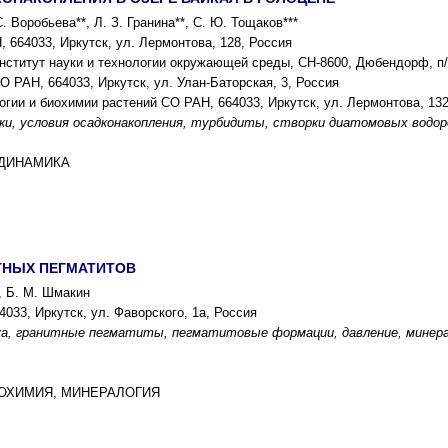
С. Воробьева**, Л. З. Гранина**, С. Ю. Тощаков***
 664033, Иркутск, ул. Лермонтова, 128, Россия
ститут науки и технологии окружающей среды, СН-8600, Дюбендорф, п/
О РАН, 664033, Иркутск, ул. Улан-Баторская, 3, Россия
огии и биохимии растений СО РАН, 664033, Иркутск, ул. Лермонтова, 132
ки, условия осадконакопления, турбидиты, створки диатомовых водоро
ОДИНАМИКА
ТНЫХ ПЕГМАТИТОВ
н, Б. М. Шмакин
033, Иркутск, ул. Фаворского, 1а, Россия
, гранитные пегматиты, пегматитовые формации, давление, минераг
ГЕОХИМИЯ, МИНЕРАЛОГИЯ