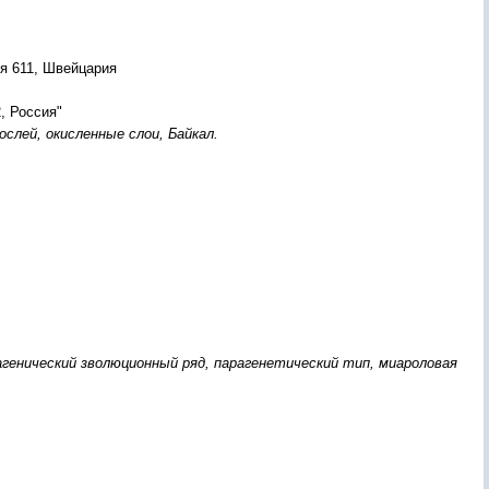
я 611, Швейцария
, Россия"
слей, окисленные слои, Байкал.
енический зволюционный ряд, парагенетический тип, миароловая