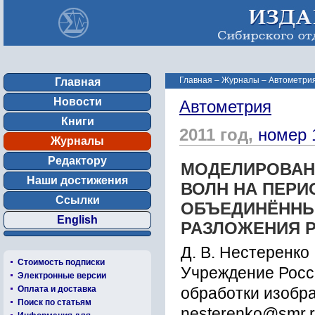
Главная
–
Журналы
–
Автометрия
Главная
Новости
Автометрия
Книги
2011 год,
номер 
Журналы
Редактору
МОДЕЛИРОВАН
Наши достижения
ВОЛН НА ПЕР
Ссылки
ОБЪЕДИНЁННЫ
English
РАЗЛОЖЕНИЯ 
Д. В. Нестеренко
Стоимость подписки
Учреждение Росс
Электронные версии
Оплата и доставка
обработки изобр
Поиск по статьям
nesterenko@smr.