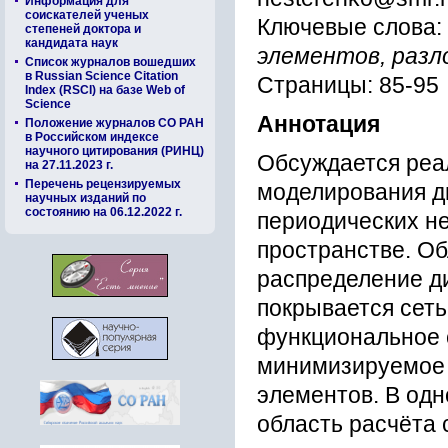
Информация для
соискателей ученых
Ключевые слова:
степеней доктора и
кандидата наук
элементов, разл
Список журналов вошедших
в Russian Science Citation
Страницы: 85-95
Index (RSCI) на базе Web of
Science
Аннотация
Положение журналов СО РАН
в Российском индексе
научного цитирования (РИНЦ)
Обсуждается реа
на 27.11.2023 г.
Перечень рецензируемых
моделирования д
научных изданий по
состоянию на 06.12.2022 г.
периодических н
пространстве. О
распределение д
покрывается сеть
функциональное 
минимизируемое 
элементов. В од
область расчёта 