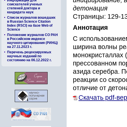
инициирование, 
Информация для
соискателей ученых
детонация
степеней доктора и
кандидата наук
Страницы: 129-1
Список журналов вошедших
в Russian Science Citation
Index (RSCI) на базе Web of
Аннотация
Science
Положение журналов СО РАН
С использование
в Российском индексе
научного цитирования (РИНЦ)
ширина волны ре
на 27.11.2023 г.
Перечень рецензируемых
монокристаллах (v 
научных изданий по
состоянию на 06.12.2022 г.
прессованном поро
азида серебра. П
реакции со скорос
отличие от детон
Скачать pdf-ве