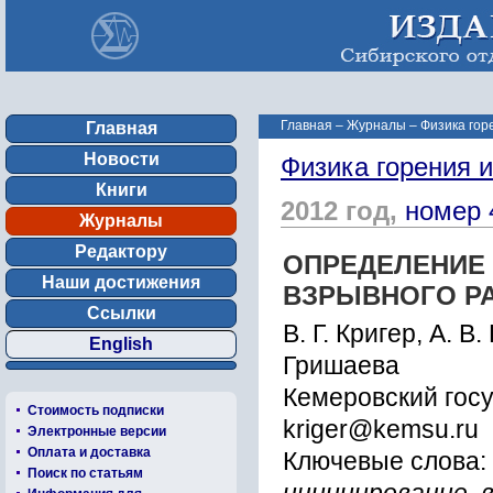
Главная
–
Журналы
–
Физика гор
Главная
Новости
Физика горения 
Книги
2012 год,
номер 
Журналы
Редактору
ОПРЕДЕЛЕНИЕ
Наши достижения
ВЗРЫВНОГО Р
Ссылки
В. Г. Кригер, А. В
English
Гришаева
Кемеровский гос
Стоимость подписки
kriger@kemsu.ru
Электронные версии
Оплата и доставка
Ключевые слова:
Поиск по статьям