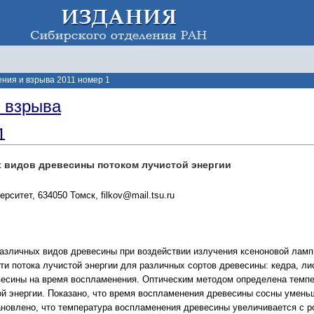
ения и взрыва 2011 номер 1
и взрыва
1
 видов древесины потоком лучистой энергии
рситет, 634050 Томск, filkov@mail.tsu.ru
азличных видов древесины при воздействии излучения ксеноновой ламп
ти потока лучистой энергии для различных сортов древесины: кедра, л
весины на время воспламенения. Оптическим методом определена темпе
ой энергии. Показано, что время воспламенения древесины сосны умень
ановлено, что температура воспламенения древесины увеличивается с ро