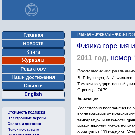
Главная
–
Журналы
–
Физика гор
Главная
Новости
Физика горения 
Книги
2011 год,
номер 
Журналы
Редактору
Воспламенение различных
Наши достижения
В. Т. Кузнецов, А. И. Фильков
Томский государственный униве
Ссылки
Страницы: 74-79
English
Аннотация
Исследовано воспламенение р
Стоимость подписки
воспламенения от интенсивнос
Электронные версии
температуры и влажности дре
Оплата и доставка
интенсивностях потока лучист
Поиск по статьям
образцов на 100 градусов. Уст