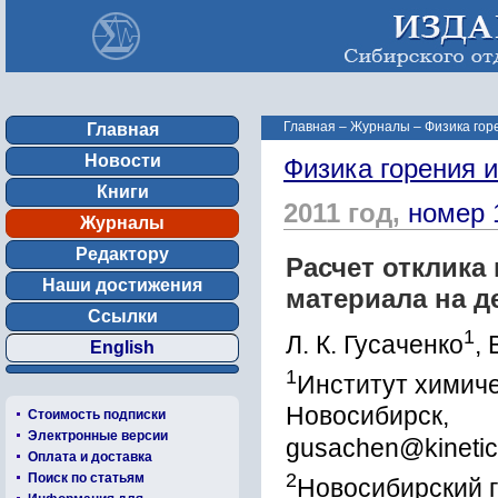
Главная
–
Журналы
–
Физика гор
Главная
Новости
Физика горения 
Книги
2011 год,
номер 
Журналы
Редактору
Расчет отклика
Наши достижения
материала на д
Ссылки
1
Л. К. Гусаченко
, 
English
1
Институт химиче
Новосибирск,
Стоимость подписки
Электронные версии
gusachen@kinetic
Оплата и доставка
2
Поиск по статьям
Новосибирский г