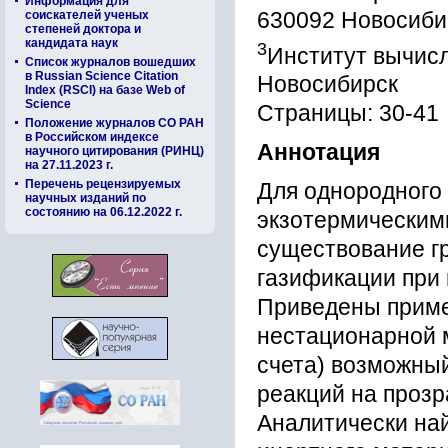
Информация для
630092 Новосиби
соискателей ученых
степеней доктора и
кандидата наук
3
Институт вычис
Список журналов вошедших
в Russian Science Citation
Новосибирск
Index (RSCI) на базе Web of
Science
Страницы: 30-41
Положение журналов СО РАН
в Российском индексе
Аннотация
научного цитирования (РИНЦ)
на 27.11.2023 г.
Перечень рецензируемых
Для однородного 
научных изданий по
состоянию на 06.12.2022 г.
экзотермическим
существование г
газификации при 
Приведены приме
нестационарной 
счета) возможны
реакций на прозр
Аналитически на