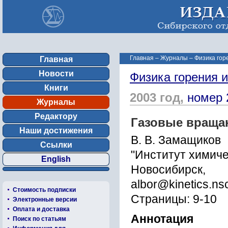
Главная
–
Журналы
–
Физика гор
Главная
Новости
Физика горения 
Книги
2003 год,
номер 
Журналы
Редактору
Газовые враща
Наши достижения
В. В. Замащиков
Ссылки
"Институт химиче
English
Новосибирск,
albor@kinetics.nsc
Стоимость подписки
Страницы: 9-10
Электронные версии
Оплата и доставка
Аннотация
Поиск по статьям