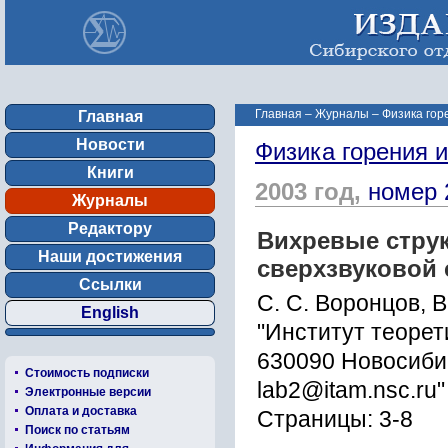
Главная
–
Журналы
–
Физика гор
Главная
Новости
Физика горения 
Книги
2003 год,
номер 
Журналы
Редактору
Вихревые стру
Наши достижения
сверхзвуковой 
Ссылки
С. С. Воронцов, В
English
"Институт теорет
630090 Новосиби
Стоимость подписки
lab2@itam.nsc.ru"
Электронные версии
Оплата и доставка
Страницы: 3-8
Поиск по статьям