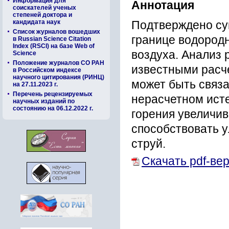
Информация для
Аннотация
соискателей ученых
степеней доктора и
кандидата наук
Подтверждено су
Список журналов вошедших
границе водородн
в Russian Science Citation
Index (RSCI) на базе Web of
воздуха. Анализ 
Science
Положение журналов СО РАН
известными расче
в Российском индексе
научного цитирования (РИНЦ)
может быть связа
на 27.11.2023 г.
Перечень рецензируемых
нерасчетном ист
научных изданий по
состоянию на 06.12.2022 г.
горения увеличив
способствовать 
струй.
Скачать pdf-ве