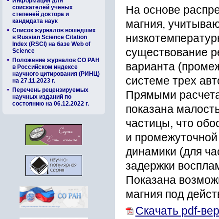
Информация для
соискателей ученых
На основе распр
степеней доктора и
кандидата наук
магния, учитыва
Список журналов вошедших
низкотемпературн
в Russian Science Citation
Index (RSCI) на базе Web of
существование р
Science
Положение журналов СО РАН
варианта (промеж
в Российском индексе
научного цитирования (РИНЦ)
системе трех ав
на 27.11.2023 г.
Перечень рецензируемых
Прямыми расчета
научных изданий по
состоянию на 06.12.2022 г.
показана малост
частицы, что об
и промежуточной
динамики (для ча
задержки восплам
Показана возмож
магния под дейст
Скачать pdf-ве