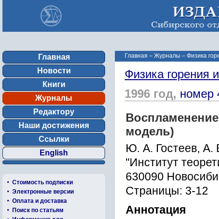
Главная
–
Журналы
–
Физика гор
Главная
Новости
Физика горения 
Книги
1996 год,
номер 
Журналы
Редактору
Воспламенение
Наши достижения
модель)
Ссылки
Ю. А. Гостеев, А.
English
"Институт теорет
630090 Новосиби
Стоимость подписки
Страницы: 3-12
Электронные версии
Оплата и доставка
Аннотация
Поиск по статьям