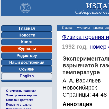
Главная
–
Журналы
–
Физика гор
Главная
Новости
Физика горения 
Книги
1992 год,
номер 
Журналы
Редактору
Эксперименталь
Наши достижения
взрывчатой га
Ссылки
температуре
English
А. А. Васильев
Новосибирск
Стоимость подписки
Страницы: 44-48
Электронные версии
Оплата и доставка
Аннотация
Поиск по статьям