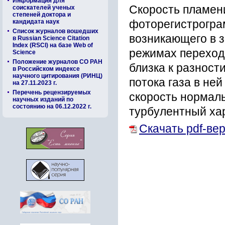
Информация для
Скорость пламени
соискателей ученых
степеней доктора и
кандидата наук
фоторегистрогра
Список журналов вошедших
возникающего в 
в Russian Science Citation
Index (RSCI) на базе Web of
режимах переход
Science
Положение журналов СО РАН
близка к разност
в Российском индексе
научного цитирования (РИНЦ)
потока газа в не
на 27.11.2023 г.
Перечень рецензируемых
скорость нормаль
научных изданий по
состоянию на 06.12.2022 г.
турбулентный хар
Скачать pdf-ве