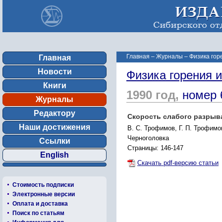
Главная
–
Журналы
–
Физика гор
Главная
Новости
Физика горения 
Книги
1990 год,
номер 
Журналы
Редактору
Скорость слабого разрыв
Наши достижения
В. С. Трофимов, Г. П. Трофимо
Черноголовка
Ссылки
Страницы: 146-147
English
Скачать pdf-версию статьи
Стоимость подписки
Электронные версии
Оплата и доставка
Поиск по статьям