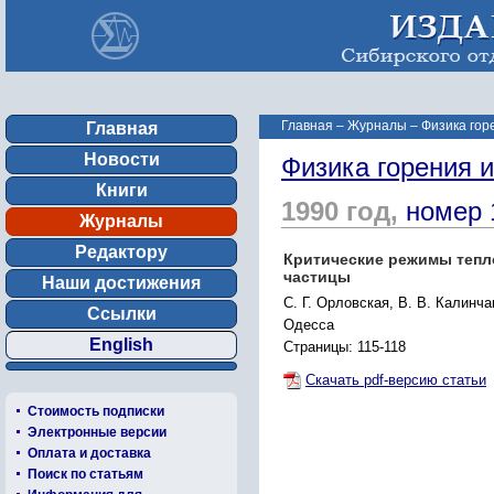
Главная
–
Журналы
–
Физика гор
Главная
Новости
Физика горения 
Книги
1990 год,
номер 
Журналы
Редактору
Критические режимы тепл
частицы
Наши достижения
С. Г. Орловская, В. В. Калинча
Ссылки
Одесса
English
Страницы: 115-118
Скачать pdf-версию статьи
Стоимость подписки
Электронные версии
Оплата и доставка
Поиск по статьям