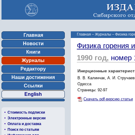
Главная
–
Журналы
–
Физика гор
Главная
Новости
Физика горения 
Книги
1990 год,
номер 
Журналы
Редактору
Инерционные характеристи
Наши достижения
В. В. Калинчак, А. И. Стручаев
Одесса
Ссылки
Страницы: 92-97
English
Скачать pdf-версию статьи
Стоимость подписки
Электронные версии
Оплата и доставка
Поиск по статьям