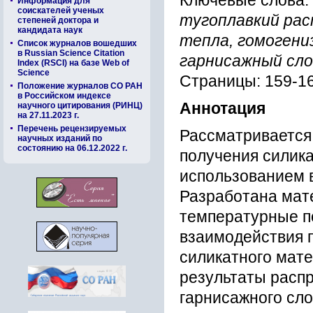
Ключевые слова:
Информация для
соискателей ученых
тугоплавкий рас
степеней доктора и
кандидата наук
тепла, гомогени
Список журналов вошедших
в Russian Science Citation
гарнисажный сл
Index (RSCI) на базе Web of
Science
Страницы: 159-1
Положение журналов СО РАН
в Российском индексе
Аннотация
научного цитирования (РИНЦ)
на 27.11.2023 г.
Перечень рецензируемых
Рассматривается
научных изданий по
состоянию на 06.12.2022 г.
получения силика
использованием 
Разработана мат
температурные п
взаимодействия п
силикатного мат
результаты расп
гарнисажного сл