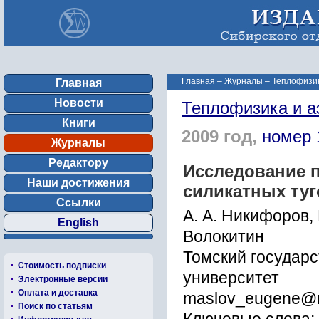
Главная
–
Журналы
–
Теплофизик
Главная
Новости
Теплофизика и а
Книги
2009 год,
номер 
Журналы
Редактору
Исследование 
Наши достижения
силикатных туг
Ссылки
А. А. Никифоров, 
English
Волокитин
Томский государ
Стоимость подписки
университет
Электронные версии
Оплата и доставка
maslov_eugene@m
Поиск по статьям