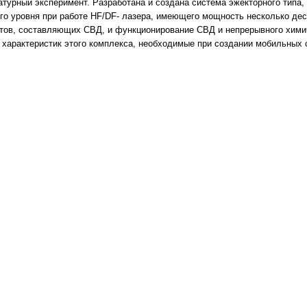
натурный эксперимент. Разработана и создана система эжекторного тип
ого уровня при работе HF/DF- лазера, имеющего мощность несколько де
тов, составляющих СВД, и функционирование СВД и непрерывного химич
характеристик этого комплекса, необходимые при создании мобильных 