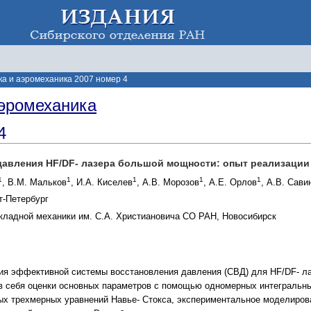
а и аэромеханика 2007 номер 4
эромеханика
4
давления HF/DF- лазера большой мощности: опыт реализации
1
1
1
1
1
, В.М. Мальков
, И.А. Киселев
, А.В. Морозов
, А.Е. Орлов
, А.В. Сави
т-Петербург
икладной механики им. С.А. Христиановича СО РАН, Новосибирск
ия эффективной системы восстановления давления (СВД) для HF/DF- л
в себя оценки основных параметров с помощью одномерных интегральны
ых трехмерных уравнений Навье- Стокса, экспериментальное моделиров