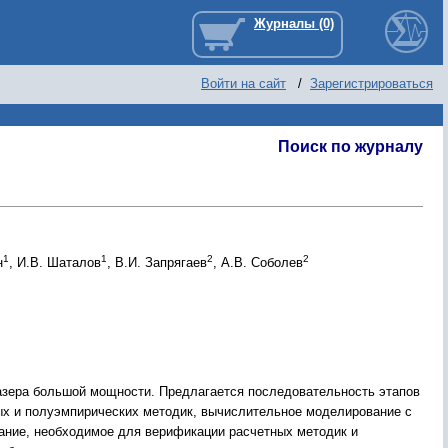
Войти на сайт
/
Зарегистрироваться
Поиск по журналу
1
1
2
2
н
, И.В. Шаталов
, В.И. Запрягаев
, А.В. Соболев
азера большой мощности. Предлагается последовательность этапов
х и полуэмпирических методик, вычислительное моделирование с
ание, необходимое для верификации расчетных методик и