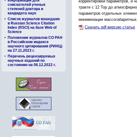
Информация для
корректировки параметров, и 
соискателей ученых
тракте с 12 Тор до атмосферн
степеней доктора и
параметров отдельных элемен
кандидата наук
Список журналов вошедших
минимизации массогабаритных 
в Russian Science Citation
Скачать pdf-версию статьи
Index (RSCI) на базе Web of
Science
Положение журналов СО РАН
в Российском индексе
научного цитирования (РИНЦ)
на 27.11.2023 г.
Перечень рецензируемых
научных изданий по
состоянию на 06.12.2022 г.