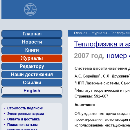
Главная
–
Журналы
–
Теплофизик
Главная
Новости
Теплофизика и а
Книги
2007 год,
номер 
Журналы
Редактору
Система восстановления 
Наши достижения
1
А.С. Борейшо
, С.Л. Дружинин
Ссылки
1
НПП Лазерные системы, Санк
2
Институт теоретической и пр
English
Страницы: 591–607
Аннотация
Стоимость подписки
Обсуждается методика создан
Электронные версии
проектирования, включающая 
Оплата и доставка
Поиск по статьям
использованием нестационарн