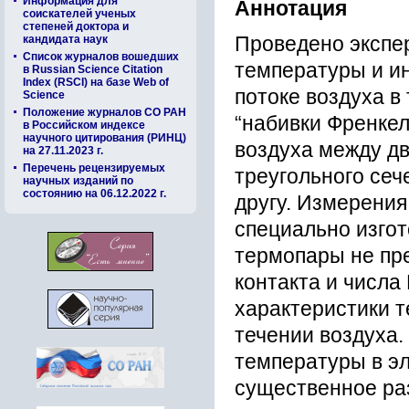
Информация для
Аннотация
соискателей ученых
степеней доктора и
кандидата наук
Проведено экспе
Список журналов вошедших
температуры и и
в Russian Science Citation
Index (RSCI) на базе Web of
потоке воздуха 
Science
Положение журналов СО РАН
“набивки Френке
в Российском индексе
научного цитирования (РИНЦ)
воздуха между д
на 27.11.2023 г.
Перечень рецензируемых
треугольного сеч
научных изданий по
состоянию на 06.12.2022 г.
другу. Измерения
специально изго
термопары не пр
контакта и числа
характеристики т
течении воздуха
температуры в э
существенное ра