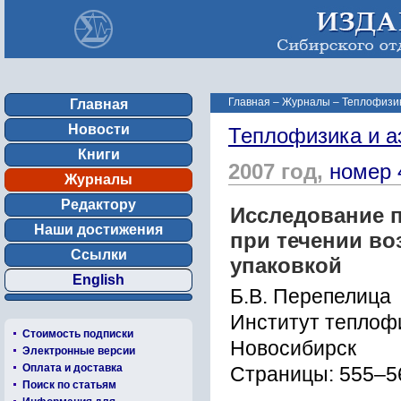
Главная
–
Журналы
–
Теплофизик
Главная
Новости
Теплофизика и а
Книги
2007 год,
номер 
Журналы
Редактору
Исследование п
Наши достижения
при течении во
Ссылки
упаковкой
English
Б.В. Перепелица
Институт теплофи
Стоимость подписки
Новосибирск
Электронные версии
Оплата и доставка
Страницы: 555–5
Поиск по статьям