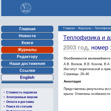
Главная
–
Журналы
–
Теплофизик
Главная
Новости
Теплофизика и а
Книги
2003 год,
номер 
Журналы
Редактору
Особенности нелинейного
Наши достижения
А.В. Волков, В.В. Козлов, В.А
Институт теоретической и при
Ссылки
Страницы: 29–40
English
Аннотация
Представлены результаты иссл
Стоимость подписки
крыла. Отмечены особенности
Электронные версии
Оплата и доставка
Поиск по статьям