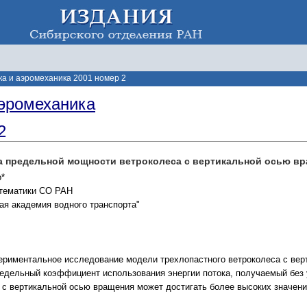
а и аэромеханика 2001 номер 2
эромеханика
2
а предельной мощности ветроколеса с вертикальной осью в
о*
тематики СО РАН
ая академия водного транспорта"
ериментальное исследование модели трехлопастного ветроколеса с ве
едельный коэффициент использования энергии потока, получаемый без у
с вертикальной осью вращения может достигать более высоких значени