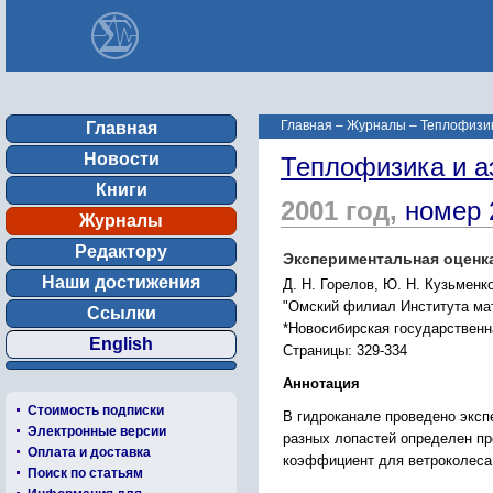
Главная
–
Журналы
–
Теплофизик
Главная
Новости
Теплофизика и а
Книги
2001 год,
номер 
Журналы
Редактору
Экспериментальная оценк
Наши достижения
Д. Н. Горелов, Ю. Н. Кузьменк
"Омский филиал Института ма
Ссылки
*Новосибирская государственн
English
Страницы: 329-334
Аннотация
Стоимость подписки
В гидроканале проведено эксп
Электронные версии
разных лопастей определен пр
Оплата и доставка
коэффициент для ветроколеса 
Поиск по статьям