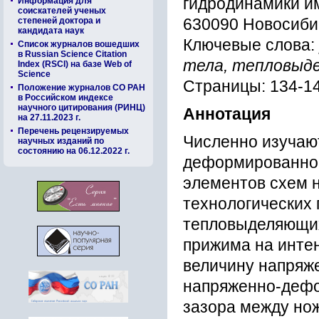
гидродинамики им
Информация для
соискателей ученых
степеней доктора и
630090 Новосибирс
кандидата наук
Ключевые слова:
Список журналов вошедших
в Russian Science Citation
тела, тепловыд
Index (RSCI) на базе Web of
Science
Страницы: 134-1
Положение журналов СО РАН
в Российском индексе
научного цитирования (РИНЦ)
Аннотация
на 27.11.2023 г.
Перечень рецензируемых
Численно изучаю
научных изданий по
состоянию на 06.12.2022 г.
деформированног
элементов схем 
технологических
тепловыделяющих
прижима на инте
величину напряж
напряженно-дефо
зазора между нож