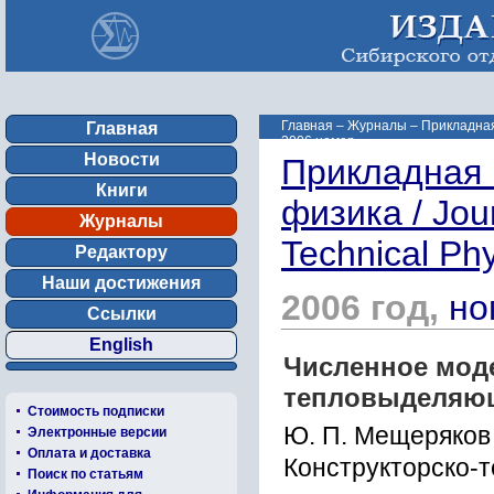
Главная
–
Журналы
–
Прикладная 
Главная
2006 номер ...
Новости
Прикладная 
Книги
физика / Jou
Журналы
Technical Ph
Редактору
Наши достижения
2006 год,
но
Ссылки
English
Численное мод
тепловыделяю
Стоимость подписки
Ю. П. Мещеряков
Электронные версии
Оплата и доставка
Конструкторско-
Поиск по статьям