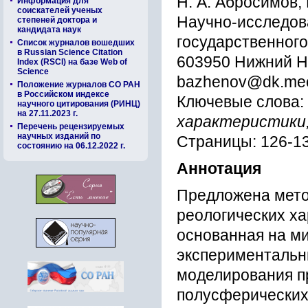
Н. А. Абросимов, 
Информация для
соискателей ученых
Научно-исследов
степеней доктора и
кандидата наук
государственного
Список журналов вошедших
в Russian Science Citation
603950 Нижний Н
Index (RSCI) на базе Web of
Science
bazhenov@dk.mec
Положение журналов СО РАН
в Российском индексе
Ключевые слова:
научного цитирования (РИНЦ)
на 27.11.2023 г.
характеристики,
Перечень рецензируемых
научных изданий по
Страницы: 126-1
состоянию на 06.12.2022 г.
Аннотация
Предложена мето
реологических х
основанная на м
экспериментальн
моделирования п
полусферических