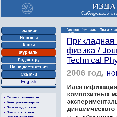
Главная
–
Журналы
–
Прикладная 
Главная
2006 номер ...
Новости
Прикладная 
Книги
физика / Jou
Журналы
Technical Ph
Редактору
Наши достижения
2006 год,
но
Ссылки
English
Идентификация 
композитных м
Стоимость подписки
эксперименталь
Электронные версии
динамического
Оплата и доставка
Поиск по статьям