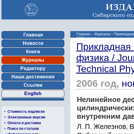
Главная
–
Журналы
–
Прикладная 
Главная
2006 номер ...
Новости
Прикладная 
Книги
физика / Jou
Журналы
Technical Ph
Редактору
Наши достижения
2006 год,
но
Ссылки
English
Нелинейное де
цилиндрических
Стоимость подписки
внутренним да
Электронные версии
Оплата и доставка
Л. П. Железнов, В
Поиск по статьям