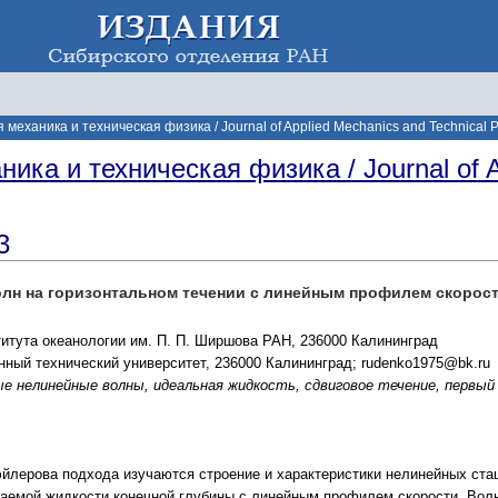
механика и техническая физика / Journal of Applied Mechanics and Technical P
ика и техническая физика / Journal of A
3
олн на горизонтальном течении с линейным профилем скорос
итута океанологии им. П. П. Ширшова РАН, 236000 Калининград
нный технический университет, 236000 Калининград; rudenko1975@bk.ru
е нелинейные волны, идеальная жидкость, сдвиговое течение, первы
эйлерова подхода изучаются строение и характеристики нелинейных стац
аемой жидкости конечной глубины с линейным профилем скорости. Вол