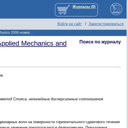
Войти на сайт
/
Зарегистрироваться
hysics 2006 номер ...
pplied Mechanics and
Поиск по журналу
ти
й метод Стокса, нелинейные дисперсионные соотношения
ионарных волн на поверхности горизонтального сдвигового течения
новые движения предполагаются безвихревыми. Предложена