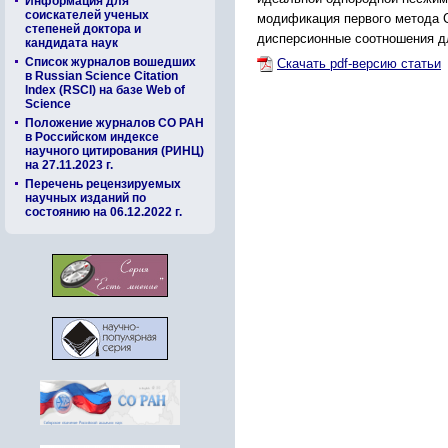
Информация для
соискателей ученых
модификация первого метода 
степеней доктора и
дисперсионные соотношения для
кандидата наук
Список журналов вошедших
Скачать pdf-версию статьи
в Russian Science Citation
Index (RSCI) на базе Web of
Science
Положение журналов СО РАН
в Российском индексе
научного цитирования (РИНЦ)
на 27.11.2023 г.
Перечень рецензируемых
научных изданий по
состоянию на 06.12.2022 г.