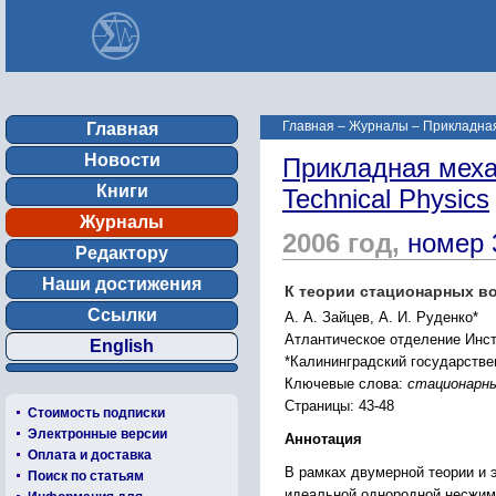
Главная
–
Журналы
–
Прикладная 
Главная
Новости
Прикладная механ
Книги
Technical Physics
Журналы
2006 год,
номер 
Редактору
Наши достижения
К теории стационарных в
Ссылки
А. А. Зайцев, А. И. Руденко*
Атлантическое отделение Инст
English
*Калининградский государстве
Ключевые слова:
стационарны
Страницы: 43-48
Стоимость подписки
Электронные версии
Аннотация
Оплата и доставка
В рамках двумерной теории и 
Поиск по статьям
идеальной однородной несжим