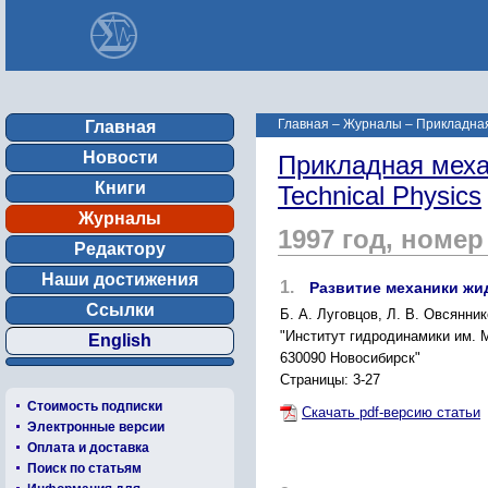
Главная
–
Журналы
–
Прикладная 
Главная
Новости
Прикладная механ
Книги
Technical Physics
Журналы
1997 год, номер
Редактору
Наши достижения
1.
Развитие механики жид
Ссылки
Б. А. Луговцов, Л. В. Овсянни
"Институт гидродинамики им. 
English
630090 Новосибирск"
Страницы: 3-27
Стоимость подписки
Скачать pdf-версию статьи
Электронные версии
Оплата и доставка
Поиск по статьям