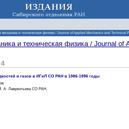
механика и техническая физика / Journal of Applied Mechanics and Technical P
ика и техническая физика / Journal of A
 4
костей и газов в ИГиЛ СО РАН в 1986-1996 годы
ков
М. А. Лаврентьева СО РАН,