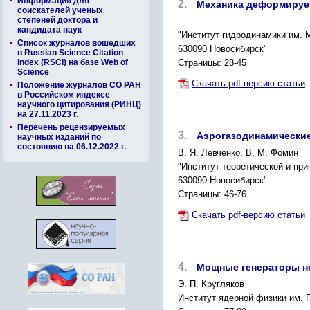
Информация для
2.
Механика деформируем
соискателей ученых
степеней доктора и
кандидата наук
"Институт гидродинамики им. 
Список журналов вошедших
630090 Новосибирск"
в Russian Science Citation
Index (RSCI) на базе Web of
Страницы: 28-45
Science
Скачать pdf-версию статьи
Положение журналов СО РАН
в Российском индексе
научного цитирования (РИНЦ)
на 27.11.2023 г.
Перечень рецензируемых
3.
Аэрогазодинамические
научных изданий по
состоянию на 06.12.2022 г.
В. Я. Левченко, В. М. Фомин
"Институт теоретической и пр
630090 Новосибирск"
Страницы: 46-76
Скачать pdf-версию статьи
4.
Мощные генераторы н
Э. П. Кругляков
Институт ядерной физики им. Г