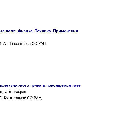
е поля. Физика. Техника. Применения
М. А. Лаврентьева СО РАН,
молекулярного пучка в покоящемся газе
в, А. К. Ребров
 С. Кутателадзе СО РАН,