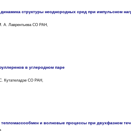
динамика структуры неоднородных сред при импульсном на
М. А. Лаврентьева СО РАН,
уллеренов в углеродном паре
 С. Кутателадзе СО РАН,
 тепломассообмен и волновые процессы при двухфазном тече
в