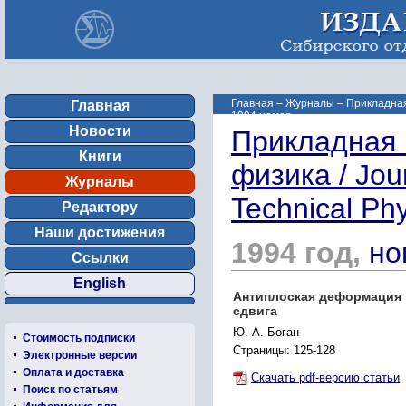
Главная
–
Журналы
–
Прикладная 
Главная
1994 номер ...
Новости
Прикладная 
Книги
физика / Jou
Журналы
Technical Ph
Редактору
Наши достижения
1994 год,
но
Ссылки
English
Антиплоская деформация 
сдвига
Ю. А. Боган
Стоимость подписки
Страницы: 125-128
Электронные версии
Оплата и доставка
Скачать pdf-версию статьи
Поиск по статьям