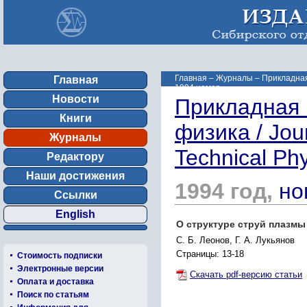
Главная
–
Журналы
–
Прикладная 
Главная
1994 номер ...
Новости
Прикладная 
Книги
физика / Jou
Журналы
Technical Ph
Редактору
Наши достижения
1994 год,
но
Ссылки
English
О структуре струй плазмы
С. Б. Леонов, Г. А. Лукьянов
Страницы: 13-18
Стоимость подписки
Электронные версии
Скачать pdf-версию статьи
Оплата и доставка
Поиск по статьям