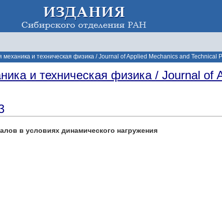
механика и техническая физика / Journal of Applied Mechanics and Technical P
ика и техническая физика / Journal of A
3
алов в условиях динамического нагружения