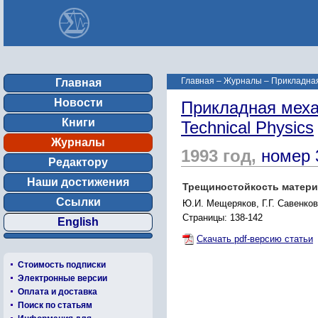
Главная
–
Журналы
–
Прикладная 
Главная
Новости
Прикладная механ
Книги
Technical Physics
Журналы
1993 год,
номер 
Редактору
Наши достижения
Трещиностойкость матери
Ссылки
Ю.И. Мещеряков, Г.Г. Савенков
Страницы: 138-142
English
Скачать pdf-версию статьи
Стоимость подписки
Электронные версии
Оплата и доставка
Поиск по статьям