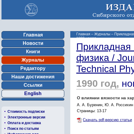
Главная
–
Журналы
–
Прикладная 
Главная
1990 номер ...
Новости
Прикладная 
Книги
физика / Jou
Журналы
Technical Ph
Редактору
Наши достижения
1990 год,
но
Ссылки
English
О влиянии вязкости на х
А. А. Буренин, Ю. А. Россихин
Страницы: 13-17
Стоимость подписки
Электронные версии
Скачать pdf-версию статьи
Оплата и доставка
Поиск по статьям