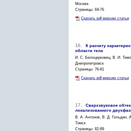
Москва
Страницы: 69-76
Скачать pdf-версию статьи
16.
К расчету характери
области тела
И. С. Белоцерковец, В. И. Тим
Днепропетровск
Страницы: 76-81
Скачать pdf-версию статьи
17.
Сверхзвуковое обтек
локализованного двухфазн
В. А. Антонов, В. Д. Гольдин, 
Томск
Страницы: 82-89