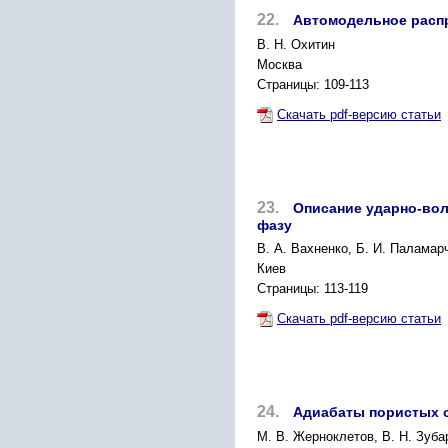
22.
Автомодельное расп
В. Н. Охитин
Москва
Страницы: 109-113
Скачать pdf-версию статьи
23.
Описание ударно-во
фазу
В. А. Вахненко, Б. И. Паламар
Киев
Страницы: 113-119
Скачать pdf-версию статьи
24.
Адиабаты пористых 
М. В. Жерноклетов, В. Н. Зуба