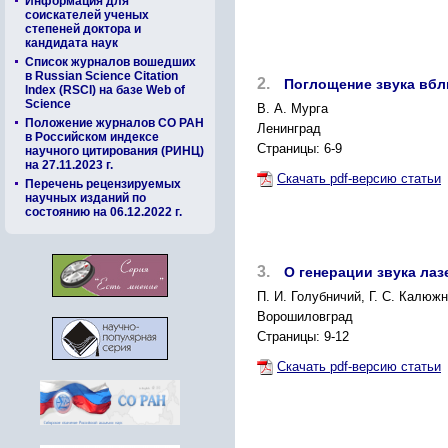
Информация для
соискателей ученых
степеней доктора и
кандидата наук
Список журналов вошедших
в Russian Science Citation
2.
Поглощение звука вбл
Index (RSCI) на базе Web of
Science
В. А. Мурга
Положение журналов СО РАН
Ленинград
в Российском индексе
Страницы: 6-9
научного цитирования (РИНЦ)
на 27.11.2023 г.
Скачать pdf-версию статьи
Перечень рецензируемых
научных изданий по
состоянию на 06.12.2022 г.
3.
О генерации звука ла
П. И. Голубничий, Г. С. Калюжн
Ворошиловград
Страницы: 9-12
Скачать pdf-версию статьи