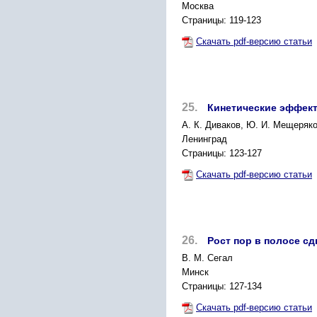
Москва
Страницы: 119-123
Скачать pdf-версию статьи
25.
Кинетические эффек
А. К. Диваков, Ю. И. Мещеряко
Ленинград
Страницы: 123-127
Скачать pdf-версию статьи
26.
Рост пор в полосе с
В. М. Сегал
Минск
Страницы: 127-134
Скачать pdf-версию статьи