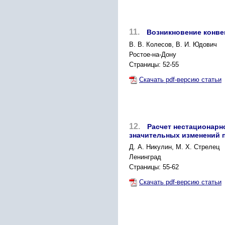
11.
Возникновение конве
В. В. Колесов, В. И. Юдович
Ростое-на-Дону
Страницы: 52-55
Скачать pdf-версию статьи
12.
Расчет нестационарн
значительных изменений 
Д. А. Никулин, М. X. Стрелец
Ленинград
Страницы: 55-62
Скачать pdf-версию статьи