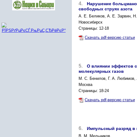
4.
Нарушение больцманов
свободных струях азота
А. Е. Беликов, А. Е. Зарвин, Н
Новосибирск
Страницы: 12-18
Скачать pdf-версию статьи
5.
О влиянии эффектов с
молекулярных газов
М. С. Бенилов, Г. А. Любимов, 
Москва
Страницы: 18-24
Скачать pdf-версию статьи
6.
Импульсный разряд в 
В. М. Мельников