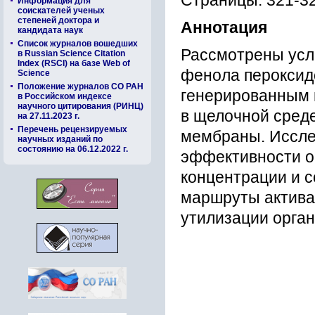
Страницы: 321-3
Информация для
соискателей ученых
степеней доктора и
Аннотация
кандидата наук
Список журналов вошедших
Рассмотрены усл
в Russian Science Citation
Index (RSCI) на базе Web of
фенола пероксид
Science
Положение журналов СО РАН
генерированным 
в Российском индексе
научного цитирования (РИНЦ)
в щелочной сред
на 27.11.2023 г.
Перечень рецензируемых
мембраны. Иссле
научных изданий по
состоянию на 06.12.2022 г.
эффективности о
концентрации и 
маршруты актива
утилизации орган