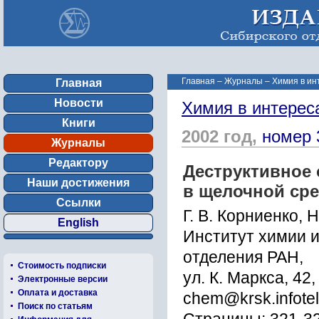
Главная
–
Журналы
–
Химия в ин
Главная
Новости
Химия в интерес
Книги
2002 год,
номер 
Журналы
Редактору
Деструктивное
Наши достижения
в щелочной сре
Ссылки
Г. В. Корниенко, 
English
Институт химии и
отделения РАН,
Стоимость подписки
ул. К. Маркса, 42
Электронные версии
Оплата и доставка
chem@krsk.infotel
Поиск по статьям