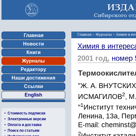
Главная
–
Журналы
–
Химия в ин
Главная
Новости
Химия в интерес
Книги
2001 год,
номер 
Журналы
Редактору
Термоокислите
Наши достижения
"Ж. А. ВНУТСКИХ
Ссылки
2
English
ИСМАГИЛОВ
, 
1
"
Институт техни
Стоимость подписки
Ленина, 13а, Пер
Электронные версии
E-mail: cheminst
Оплата и доставка
Поиск по статьям
2
Институт катали