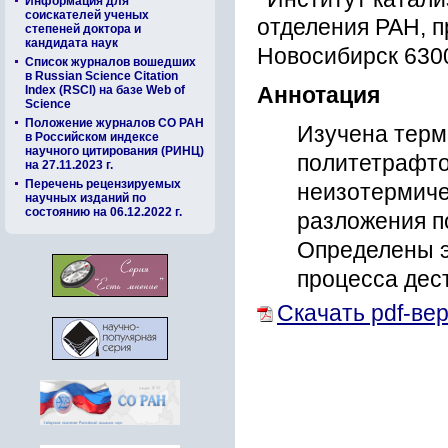
Информация для
соискателей ученых
отделения РАН, п
степеней доктора и
кандидата наук
Новосибирск 6300
Список журналов вошедших
в Russian Science Citation
Index (RSCI) на базе Web of
Аннотация
Science
Положение журналов СО РАН
Изучена терм
в Российском индексе
научного цитирования (РИНЦ)
политетрафто
на 27.11.2023 г.
Перечень рецензируемых
неизотермиче
научных изданий по
состоянию на 06.12.2022 г.
разложения п
Определены э
процесса дес
Скачать pdf-ве