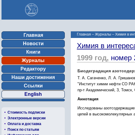
Главная
–
Журналы
–
Химия в ин
Главная
Новости
Химия в интерес
Книги
1999 год,
номер 
Журналы
Редактору
Биодеградация азотсодер
Наши достижения
Т. А. Сагаченко, Л. А. Гришано
"Институт химии нефти СО РА
Ссылки
пр-т Академический, 3, Томск, 
English
Аннотация
Исследованы азотсодержащие 
Стоимость подписки
цепей в высокомолекулярных а
Электронные версии
Оплата и доставка
Поиск по статьям