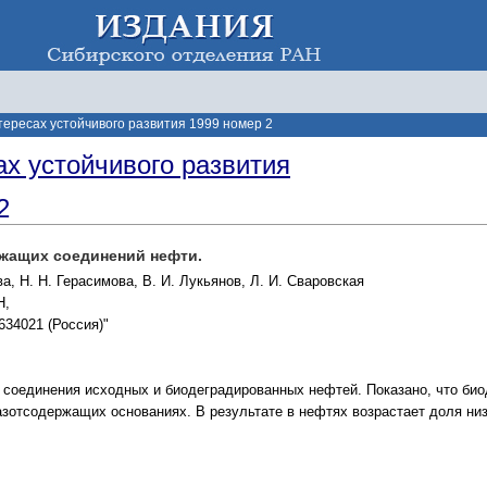
тересах устойчивого развития 1999 номер 2
ах устойчивого развития
2
жащих соединений нефти.
ва, Н. Н. Герасимова, В. И. Лукьянов, Л. И. Сваровская
Н,
634021 (Россия)"
соединения исходных и биодеградированных нефтей. Показано, что би
зотсодержащих основаниях. В результате в нефтях возрастает доля н