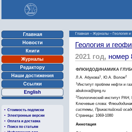
Главная
–
Журналы
–
Геология и
Главная
Новости
Геология и геофи
Книги
2021 год,
номер 
Журналы
Редактору
ФЛЮИДОДИНАМИКА ГЛУБ
Наши достижения
1
2
Л.А. Абукова
, Ю.А. Волож
Ссылки
1
Институт проблем нефти и га
abukova@ipng.ru
English
2
Геологический институт РАН,
Ключевые слова:
Флюидодинам
системы, Прикаспийский осад
Стоимость подписки
Страницы: 1069-1080
Электронные версии
Оплата и доставка
Аннотация
Поиск по статьям