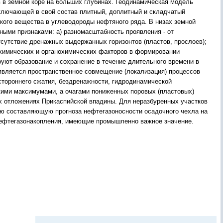
в земной коре на больших глубинах. Геодинамическая модель
ключающей в свой состав плитный, доплитный и складчатый
кого вещества в углеводороды нефтяного ряда. В низах земной
ными признаками: а) разномасштабность проявления - от
тсутствие дренажных выдержанных горизонтов (пластов, прослоев);
рохимических и органохимических факторов в формировании
ют образование и сохранение в течение длительного времени в
является пространственное совмещение (локализация) процессов
стороннего сжатия, бездренажности, гидродинамической
кими максимумами, а очагами пониженных поровых (пластовых)
х отложениях Прикаспийской впадины. Для неразбуренных участков
ую составляющую прогноза нефтегазоносности осадочного чехла на
 нефтегазонакопления, имеющие промышленно важное значение.