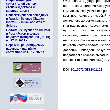
Информация для
Обоснована ведущая роль флю
соискателей ученых
нефтегазонакопления базирует
степеней доктора и
комплексы, что уточняет прос
кандидата наук
Список журналов вошедших
коры прогнозируется особый -
в Russian Science Citation
локального до регионального;
Index (RSCI) на базе Web of
г) выравнивание гидродинамич
Science
пустотного пространства флю
Положение журналов СО РАН
в Российском индексе
своем внутреннем пространств
научного цитирования (РИНЦ)
нефтегазообразования и нефте
на 27.11.2023 г.
неустойчивости положение про
Перечень рецензируемых
научных изданий по
давлений. Приведены результа
состоянию на 06.12.2022 г.
подсолевого разреза выполнен
больших (и сверхбольших) глу
DOI:
10.15372/GiG2021132