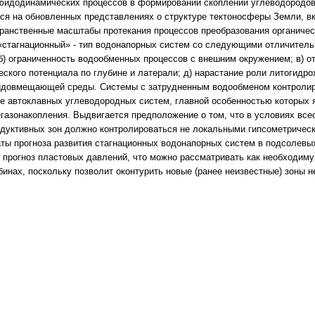
идодинамических процессов в формировании скоплений углеводородов 
ся на обновленных представлениях о структуре тектоносферы Земли, в
транственные масштабы протекания процессов преобразования органичес
 «стагнационный» - тип водонапорных систем со следующими отличитель
 б) ограниченность водообменных процессов с внешним окружением; в) о
еского потенциала по глубине и латерали; д) нарастание роли литогид
идовмещающей среды. Системы с затрудненным водообменом контролиру
е автоклавных углеводородных систем, главной особенностью которых 
газонакопления. Выдвигается предположение о том, что в условиях все
дуктивных зон должно контролироваться не локальными гипсометричес
ты прогноза развития стагнационных водонапорных систем в подсолевы
 прогноз пластовых давлений, что можно рассматривать как необходим
бинах, поскольку позволит оконтурить новые (ранее неизвестные) зоны