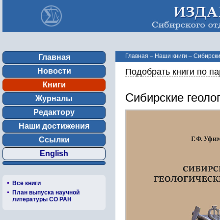
Главная
–
Наши книги
–
Сибирски
Главная
Новости
Подобрать книги по п
Книги
Сибирские геоло
Журналы
Редактору
Наши достижения
Ссылки
English
Все книги
План выпуска научной
литературы СО РАН