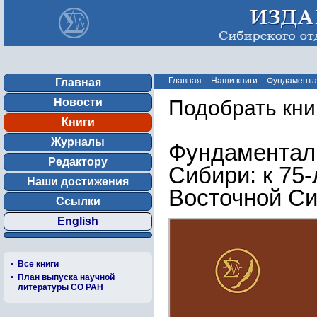
Главная
–
Наши книги
–
Фундаментал
Главная
...
Новости
Подобрать кни
Книги
Журналы
Фундаментал
Редактору
Сибири: к 75
Наши достижения
Восточной С
Ссылки
English
Все книги
План выпуска научной
литературы СО РАН