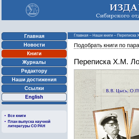
Главная
–
Наши книги
–
Переписка Х
Главная
Новости
Подобрать книги по пар
Книги
Переписка Х.М. Ло
Журналы
Редактору
Наши достижения
Ссылки
English
Все книги
План выпуска научной
литературы СО РАН