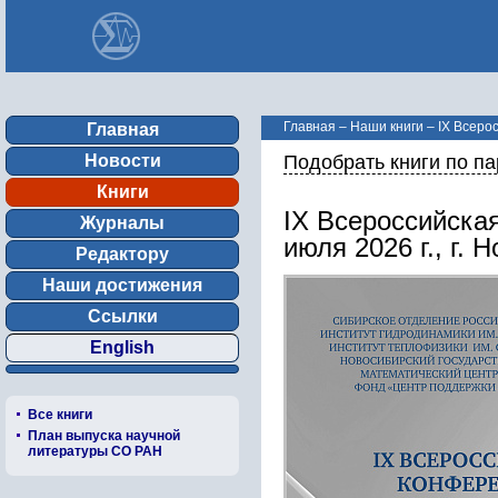
Главная
–
Наши книги
–
IX Всерос
Главная
Новости
Подобрать книги по п
Книги
IX Всероссийска
Журналы
июля 2026 г., г. 
Редактору
Наши достижения
Ссылки
English
Все книги
План выпуска научной
литературы СО РАН