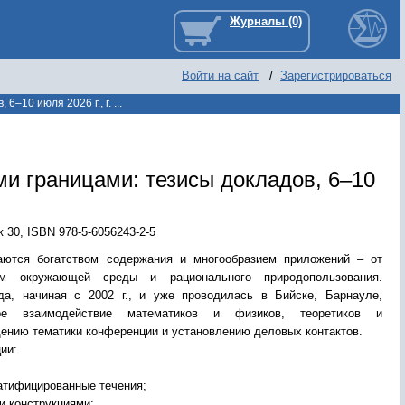
Войти на сайт
/
Зарегистрироваться
10 июля 2026 г., г. ...
и границами: тезисы докладов, 6–10
ж 30
,
ISBN 978-5-6056243-2-5
аются богатством содержания и многообразием приложений – от
ем окружающей среды и рационального природопользования.
а, начиная с 2002 г., и уже проводилась в Бийске, Барнауле,
ое взаимодействие математиков и физиков, теоретиков и
ению тематики конференции и установлению деловых контактов.
ии:
ратифицированные течения;
и конструкциями;