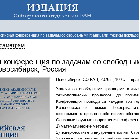
сийская конференция по задачам со свободными границами: тезисы докладов, 6–
араметрам
я конференция по задачам со свободным
Новосибирск, Россия
Новосибирск: СО РАН
,
2026 г.
,
100 с.
,
Тира
Задачи со свободными границами отлич
технологических процессов до пробл
Конференция проводится каждые три год
Красноярске и Томске. Неформальн
экспериментаторов способствовало обогащ
Основные научные направления конференц
1) математические методы;
2) поверхностные и внутренние волны. Ст
3) взаимодействие волн с деформируемым