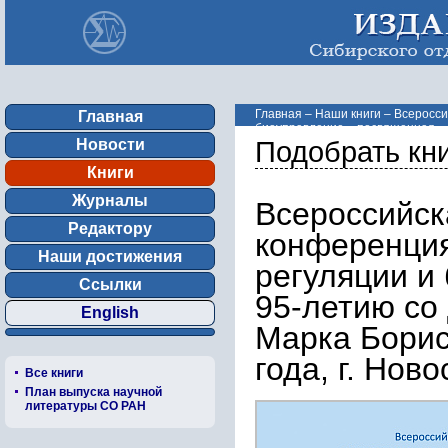
Главная
–
Наши книги
–
Всеросси
Главная
биоуправление», посвященная ...
Новости
Подобрать кн
Книги
Журналы
Всероссийск
Редактору
конференци
Наши достижения
регуляции и
Ссылки
95-летию со
English
Марка Борис
года, г. Нов
Все книги
План выпуска научной
литературы СО РАН